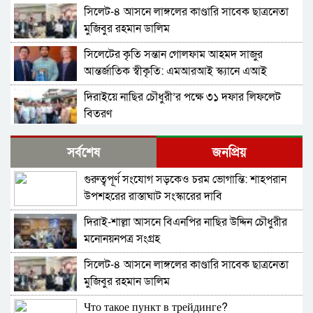
সিলেট-৪ আসনে লাঙ্গলের কাণ্ডারি সাবেক ছাত্রনেতা
মুজিবুর রহমান ডালিম
সিলেটের কৃতি সন্তান গোলফাম আহমদ সাজুর
আন্তর্জাতিক স্বীকৃতি: এমআরআই স্ক্যানে এআই
প্রয়োগে পিএইচডি অর্জন
দিরাইয়ে নাছির চৌধুরী’র পক্ষে ৩১ দফার লিফলেট
বিতরণ
কোম্পানীগঞ্জে বিএনপির ‘রাষ্ট্র কাঠামো মেরামত’ ৩১
সর্বশেষ
জনপ্রিয়
দফার লিফলেট বিতরণ ও গণসংযোগ
গুরুত্বপূর্ণ সংযোগ সড়কেও চরম ভোগান্তি: শাহপরান
জকিগঞ্জে আইনের তোয়াক্কা নেই! খাসজমি দখল করে
উপশহরের রাস্তাঘাট সংস্কারের দাবি
নির্বিঘ্নে ভবন বানাচ্ছেন সোনাসার বাজার কমিটির নেতা
আলাউদ্দিন আলাই
দিরাই-শাল্লা আসনে বিএনপির নাছির উদ্দিন চৌধুরীর
বন্ধ থাকবে সিলেটের ৭টি এলাকায় দীর্ঘ ৯ ঘণ্টা বিদ্যুৎ
মনোনয়নপত্র সংগ্রহ
সিলেট-৪ আসনে লাঙ্গলের কাণ্ডারি সাবেক ছাত্রনেতা
নিরাপত্তাহীনতায় লাভলুর পরিবার: সিলেটে সশস্ত্র
মুজিবুর রহমান ডালিম
হামলায়, লুন্ঠিত অর্থ-স্বর্ণ
Что такое пункт в трейдинге?
জলবায়ূ পরিবর্তনে হুমকির মুখে সিলেট