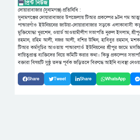
দোয়ারাবাজার (সুনামগঞ্জ) প্রতিনিধি :
সুনামগঞ্জের দোয়ারাবাজার উপজেলায় টিআর প্রকল্পের ৯টন গম আত্মস
পান্ডারগাঁও ইউনিয়নের জাউয়া-দোয়ারাবাজার সড়কে এলাকাবাসী কর্তৃ
মুক্তিযোদ্ধা খুরশেদ, ওয়ার্ড আওয়ামীলীগ সভাপতি নুরুল ইসলাম, শ
রহমান, রহিম আলী, নজর আলী, বশির উদ্দিন, হাবিবুর রহমান, মশক
টিআর কর্মসূচির আওতায় পান্ডারগাওঁ ইউনিয়নের শ্রীপুর জামে মসজি
দায়িত্বপ্রাপ্ত ব্যক্তিদের নিয়ে কমিটি করার কথা। কিন্তু প্রকল্পের 
বক্তারা বিষয়টি সুষ্ঠু তদন্ত পূর্বক জড়িতদে বিরুদ্ধে আইনি ব্যবস্থা ন
Share
Tweet
Share
WhatsApp