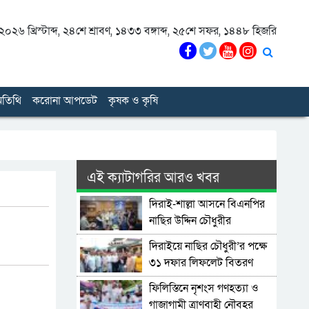
০২৬ খ্রিস্টাব্দ
,
২৪শে শ্রাবণ, ১৪৩৩ বঙ্গাব্দ
,
২৫শে সফর, ১৪৪৮ হিজরি
তিথি
করোনা আপডেট
কৃষক ও কৃষি
এই ক্যাটাগরির আরও খবর
দিরাই-শাল্লা আসনে বিএনপির
নাছির উদ্দিন চৌধুরীর
মনোনয়নপত্র সংগ্রহ
দিরাইয়ে নাছির চৌধুরী’র পক্ষে
৩১ দফার লিফলেট বিতরণ
ফিলিস্তিনে নৃশংস গণহত্যা ও
গাজাগামী ত্রাণবাহী নৌবহর