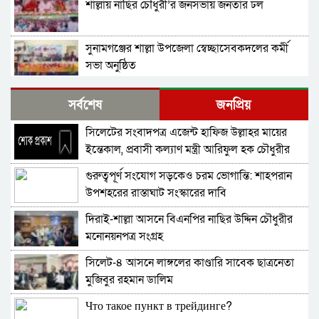
শাল্লায় নাছির চৌধুরী’র জনসভায় জনতার ঢল
সুনামগঞ্জের শাল্লা উপজেলা স্বেচ্ছাসেবকদলের কর্মী
সভা অনুষ্ঠিত
দিরাইয়ে মাওলানা মুশতাক গাজীনগরীর হত্যার
সর্বশেষ
জনপ্রিয়
প্রতিবাদে বিক্ষোভ মিছিল ও সমাবেশ অনুষ্ঠিত
সিলেটের সংবাদপত্র এজেন্ট হাফিজ উল্লাহর মায়ের
শাল্লায় স্বেচ্চায় রক্তদানের ছোট উদ্যোগ থেকে সুদৃঢ়
ইন্তেকাল, প্রবাসী কল্যাণ মন্ত্রী আরিফুল হক চৌধুরীর
মানবিক নেটওয়ার্ক
শোক
গুরুত্বপূর্ণ সংযোগ সড়কেও চরম ভোগান্তি: শাহপরান
শাল্লায় বিএনপির প্রতিষ্ঠাবার্ষিকী পালিত
উপশহরের রাস্তাঘাট সংস্কারের দাবি
দিরাই-শাল্লা আসনে বিএনপির নাছির উদ্দিন চৌধুরীর
নাশকতার মামলায় বিএনপির ৫২ নেতাকর্মী
মনোনয়নপত্র সংগ্রহ
আসামি,বিএনপি সেক্রেটারী প্রার্থী সহোদর আ,লীগ
নেতা ওই মামলার প্রধান সাক্ষী!
সিলেট-৪ আসনে লাঙ্গলের কাণ্ডারি সাবেক ছাত্রনেতা
তাহিরপুরে ব্যবসায়ীর বিরুদ্ধে মিথ্যা মামলা প্রতিকার
মুজিবুর রহমান ডালিম
চেয়ে সংবাদ সম্মেলন
Что такое пункт в трейдинге?
শাল্লায় (ঘুঙ্গিয়ারগাঁও) বাজারের চারপাশের ময়লা