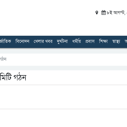
৮ই আগস্ট, ২
র্জাতিক
বিনোদন
খেলার খবর
দুর্ঘটনা
ধর্মীয়
প্রবাস
শিক্ষা
স্বাস্থ্য
অ
 গঠন
কমিটি গঠন