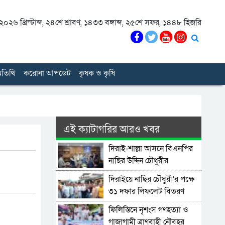
০২৬ খ্রিস্টাব্দ
,
২৪শে শ্রাবণ, ১৪৩৩ বঙ্গাব্দ
,
২৫শে সফর, ১৪৪৮ হিজরি
তিথি
করোনা আপডেট
কৃষক ও কৃষি
এই ক্যাটাগরির আরও খবর
দিরাই-শাল্লা আসনে বিএনপির
নাছির উদ্দিন চৌধুরীর
মনোনয়নপত্র সংগ্রহ
দিরাইয়ে নাছির চৌধুরী’র পক্ষে
৩১ দফার লিফলেট বিতরণ
ফিলিস্তিনে নৃশংস গণহত্যা ও
গাজাগামী ত্রাণবাহী নৌবহর