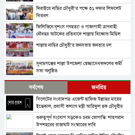
দিরাইয়ে নাছির চৌধুরী’র পক্ষে ৩১ দফার লিফলেট
বিতরণ
ফিলিস্তিনে নৃশংস গণহত্যা ও গাজাগামী ত্রাণবাহী
নৌবহর আটকের প্রতিবাদে শাল্লায় বিক্ষোভ মিছিল
শাল্লায় নাছির চৌধুরী’র জনসভায় জনতার ঢল
সুনামগঞ্জের শাল্লা উপজেলা স্বেচ্ছাসেবকদলের কর্মী
সভা অনুষ্ঠিত
দিরাইয়ে মাওলানা মুশতাক গাজীনগরীর হত্যার
সর্বশেষ
জনপ্রিয়
প্রতিবাদে বিক্ষোভ মিছিল ও সমাবেশ অনুষ্ঠিত
সিলেটের সংবাদপত্র এজেন্ট হাফিজ উল্লাহর মায়ের
শাল্লায় স্বেচ্চায় রক্তদানের ছোট উদ্যোগ থেকে সুদৃঢ়
ইন্তেকাল, প্রবাসী কল্যাণ মন্ত্রী আরিফুল হক চৌধুরীর
মানবিক নেটওয়ার্ক
শোক
গুরুত্বপূর্ণ সংযোগ সড়কেও চরম ভোগান্তি: শাহপরান
শাল্লায় বিএনপির প্রতিষ্ঠাবার্ষিকী পালিত
উপশহরের রাস্তাঘাট সংস্কারের দাবি