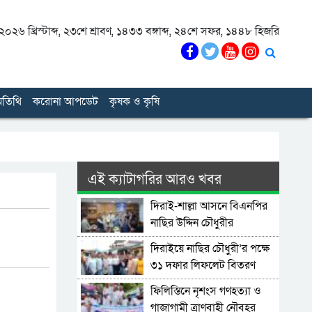
০২৬ খ্রিস্টাব্দ
,
২৩শে শ্রাবণ, ১৪৩৩ বঙ্গাব্দ
,
২৪শে সফর, ১৪৪৮ হিজরি
তিথি
করোনা আপডেট
কৃষক ও কৃষি
এই ক্যাটাগরির আরও খবর
দিরাই-শাল্লা আসনে বিএনপির
নাছির উদ্দিন চৌধুরীর
মনোনয়নপত্র সংগ্রহ
দিরাইয়ে নাছির চৌধুরী’র পক্ষে
৩১ দফার লিফলেট বিতরণ
ফিলিস্তিনে নৃশংস গণহত্যা ও
গাজাগামী ত্রাণবাহী নৌবহর