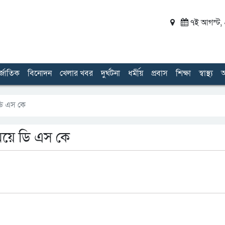
৭ই আগস্ট, ২
র্জাতিক
বিনোদন
খেলার খবর
দুর্ঘটনা
ধর্মীয়
প্রবাস
শিক্ষা
স্বাস্থ্য
অ
ডি এস কে
ময়ে ডি এস কে