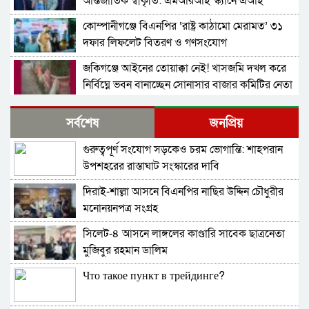
আন্তর্জাতিক স্বীকৃতি: এমআরআই স্ক্যানে এআই
প্রয়োগে পিএইচডি অর্জন
কোম্পানীগঞ্জে বিএনপির ‘রাষ্ট্র কাঠামো মেরামত’ ৩১
দফার লিফলেট বিতরণ ও গণসংযোগ
জকিগঞ্জে আইনের তোয়াক্কা নেই! খাসজমি দখল করে
নির্বিঘ্নে ভবন বানাচ্ছেন সোনাসার বাজার কমিটির নেতা
আলাউদ্দিন আলাই
বন্ধ থাকবে সিলেটের ৭টি এলাকায় দীর্ঘ ৯ ঘণ্টা বিদ্যুৎ
সর্বশেষ
জনপ্রিয়
গুরুত্বপূর্ণ সংযোগ সড়কেও চরম ভোগান্তি: শাহপরান
নিরাপত্তাহীনতায় লাভলুর পরিবার: সিলেটে সশস্ত্র
উপশহরের রাস্তাঘাট সংস্কারের দাবি
হামলায়, লুন্ঠিত অর্থ-স্বর্ণ
দিরাই-শাল্লা আসনে বিএনপির নাছির উদ্দিন চৌধুরীর
ন্যাব নেতৃবৃন্দের ওসমানী মেডিক্যাল কলেজ এর
মনোনয়নপত্র সংগ্রহ
নবনিযুক্ত সহকারী পরিচালকের সাথে শুভেচ্ছা বিনিময়
সিলেট-৪ আসনে লাঙ্গলের কাণ্ডারি সাবেক ছাত্রনেতা
জৈন্তাপুরে অবৈধভাবে ভারতে অনুপ্রবেশের চেষ্টা |
মুজিবুর রহমান ডালিম
বিজিবির হাতে আটক -৫
Что такое пункт в трейдинге?
ওসমানীনগরের গোয়ালাবাজারে ১৪ লক্ষাধিক টাকার
ভারতীয় অবৈধ বিড়িসহ এক ব্যবসায়ী আটক