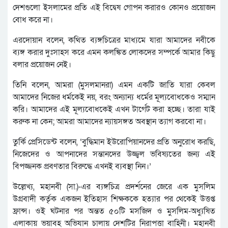
দেশগুলো ইসলামের প্রতি এই বিদ্বেষ গোপন করারও কোনও প্রয়োজন
বোধ করে না।
এরদোয়ান বলেন, কথিত ব্যঙ্গচিত্রের মাধ্যমে যারা আমাদের নবীকে
ব্যঙ্গ করার দুঃসাহস করে এমন কলঙ্কিত লোকদের সম্পর্কে আমার কিছু
বলার প্রয়োজন নেই।
তিনি বলেন, আমরা (মুসলমানরা) এমন একটি জাতি যারা কেবল
আমাদের নিজের ধর্মকেই নয়, বরং অন্যান্য ধর্মের মূল্যবোধকেও সম্মান
করি। আমাদের এই মূল্যবোধকেই এখন টার্গেট করা হচ্ছে। তারা যাই
করুক না কেন; আমরা আমাদের ন্যায়সঙ্গত অবস্থান ত্যাগ করবো না।
তুর্কি প্রেসিডেন্ট বলেন, ‘বুদ্ধিমান ইউরোপিয়ানদের প্রতি অনুরোধ করছি,
নিজেদের ও আপনাদের সন্তানদের উজ্জ্বল ভবিষ্যতের জন্য এই
বিপজ্জনক প্রবণতার বিরুদ্ধে এখনই ব্যবস্থা নিন।’
উল্লেখ্য, মহানবী (সা.)-এর ব্যঙ্গচিত্র প্রদর্শনের জেরে এক মুসলিম
উগ্রবাদী কর্তৃক একজন ইতিহাস শিক্ষককে হত্যার পর থেকেই উত্তপ্ত
ফ্রান্স। ওই ঘটনার পর অন্তত ৫০টি মসজিদ ও মুসলিম-অধ্যুষিত
এলাকায় ভয়াবহ অভিযান চালায় দেশটির নিরাপত্তা বাহিনী। মহানবী