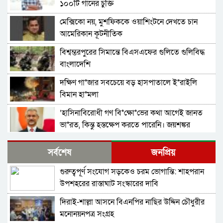
১০০টি গানের চুক্তি
মেক্সিকো নয়, মুশফিককে ওয়াশিংটনে দেখতে চান
আমেরিকান কূটনীতিক
বিশ্বম্ভরপুরের সিমান্তে বিএসএফের গুলিতে গুলিবিদ্ধ
বাংলাদেশি
দক্ষিণ গা*জার সবচেয়ে বড় হাসপাতালে ই*রাইলি
বিমান হা*মলা
‘হাসিনাবিরোধী গণ বি*ক্ষো*ভের কথা আগেই জানত
ভা*রত, কিন্তু হস্তক্ষেপ করতে পারেনি। জয়শঙ্কর
গাজায় ইসরাইলি বর্বরতায় ক্ষুব্ধ জাতিসংঘ মহাসচিব
সর্বশেষ
জনপ্রিয়
গুরুত্বপূর্ণ সংযোগ সড়কেও চরম ভোগান্তি: শাহপরান
মৌলিক সংস্কারের ভিত্তি অন্তর্বর্তী সরকারের সময়েই
উপশহরের রাস্তাঘাট সংস্কারের দাবি
করতে হবে: নাহিদ
দিরাই-শাল্লা আসনে বিএনপির নাছির উদ্দিন চৌধুরীর
প্রধান উপদেষ্টার সঙ্গে বৈঠক জাতিসংঘ মহাসচিবের
মনোনয়নপত্র সংগ্রহ