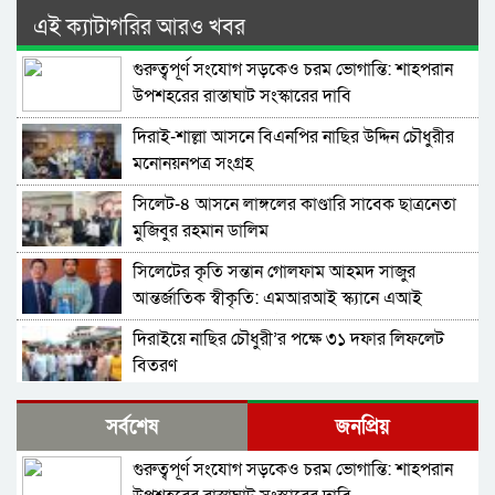
এই ক্যাটাগরির আরও খবর
গুরুত্বপূর্ণ সংযোগ সড়কেও চরম ভোগান্তি: শাহপরান
উপশহরের রাস্তাঘাট সংস্কারের দাবি
দিরাই-শাল্লা আসনে বিএনপির নাছির উদ্দিন চৌধুরীর
মনোনয়নপত্র সংগ্রহ
সিলেট-৪ আসনে লাঙ্গলের কাণ্ডারি সাবেক ছাত্রনেতা
মুজিবুর রহমান ডালিম
সিলেটের কৃতি সন্তান গোলফাম আহমদ সাজুর
আন্তর্জাতিক স্বীকৃতি: এমআরআই স্ক্যানে এআই
প্রয়োগে পিএইচডি অর্জন
দিরাইয়ে নাছির চৌধুরী’র পক্ষে ৩১ দফার লিফলেট
বিতরণ
কোম্পানীগঞ্জে বিএনপির ‘রাষ্ট্র কাঠামো মেরামত’ ৩১
সর্বশেষ
জনপ্রিয়
দফার লিফলেট বিতরণ ও গণসংযোগ
গুরুত্বপূর্ণ সংযোগ সড়কেও চরম ভোগান্তি: শাহপরান
জকিগঞ্জে আইনের তোয়াক্কা নেই! খাসজমি দখল করে