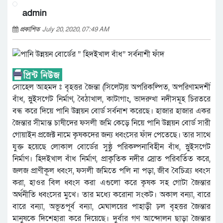
admin
প্রকাশিত
July 20, 2020, 07:49 AM
সোহেল আহমদ ঃ বৃহত্তর জৈন্তা (সিলেট)য় অপরিকল্পিত, অপরিণামদর্শী
বাঁধ, স্লুইসগেট নির্মাণ, বৈঠাখাল, কাটাগাং, ভাদরুখা নদীসমূহ চিরতরে
বন্ধ করে দিয়ে পানি উন্নয়ন বোর্ড সর্বনাশ করেছে। হাজার হাজার একর
জৈন্তার সীমান্ত চাষীদের ফসলী জমি কেড়ে নিয়ে পানি উন্নয়ন বোর্ড সারী
গোয়াইন প্রজেক্ট নামে কৃষকদের জন্য ধ্বংসের ফাঁদ পেতেছে। তার সাথে
যুক্ত হয়েছে লোকাল বোর্ডের সুষ্ঠু পরিকল্পনাবিহীন বাঁধ, স্লুইসগেট
নির্মাণ। হিদইখাল বাঁধ নির্মাণ, প্রাকৃতিক নদীর স্রোত পরিবর্তিত করে,
জলজ প্রাণীকূল ধ্বংস, ফসলী জমিতে পলি না পড়া, জীব বৈচিত্র্য ধ্বংস
করা, হাওর বিল ধ্বংস করা এগুলো করে কৃষক সহ গোটা জৈন্তার
অর্থনীতি ধ্বংসের মুখে। তার মধ্যে করোনা সংকট। অকাল বন্যা, বারে
বারে বন্যা, অভূতপূর্ব বন্যা, মেঘালয়ের পাহাড়ী ঢ্ল বৃহত্তর জৈন্তার
মানুষকে দিশেহারা করে দিয়েছে। দুর্বার গণ আন্দোলন ছাড়া জৈন্তার