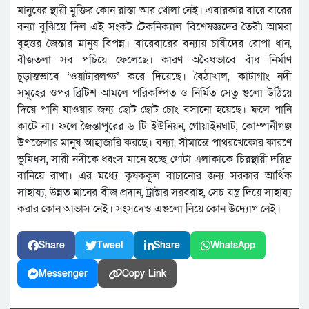
মানুষের স্থায়ী মুক্তির কোন রাস্তা আর খোলা নেই। এবারকার বারে বারের
বন্যা বুঝিয়ে দিল এই সংকট টেকনিক্যাল বিশেষজ্ঞদের তৈরী৷ আমরা
বৃহত্তর জৈন্তার মানুষ বিপন্ন। বারেবারের বন্যায় চাষীদের রোপা ধান,
বীজতলা সব পচিয়ে ফেলেছে। কারণ অবৈধভাবে বাঁধ নির্মাণ
চূড়ান্তভাবে ‘ওয়াটারলগ্ড’ করে দিয়েছে। বৈঠাখাল, কাটাগাং নদী
সমূহের ওপর ব্রিটিশ আমলে পরিকল্পিত ও নির্মিত সেতু গুলো উঠিয়ে
দিয়ে পানি যাওয়ার জন্য ছোট ছোট চোং বসানো হয়েছে। ফলে পানি
কাটে না। ফলে জৈন্তাপুরের ৬ টি ইউনিয়ন, গোয়াইনঘাট, কোম্পানীগঞ্জ
উপজেলার মানুষ আহাজারি করছে। বন্যা, সীমান্তে পাথরখেকোর কারণে
ভূমিধস, সারী নদীকে ধ্বংস মানে হচ্ছে গোটা এলাকাকে চিরস্থায়ী দরিদ্র
বানিয়ে রাখা। এর মধ্যে কৃষককূল বাচানোর জন্য সরকার আর্থিক
সাহায্য, উন্নত মানের বীজ প্রদান, ট্রাক্টার সরবরাহ, সেচ যন্ত্র দিয়ে সাহায্য
করার কোন আভাস নেই। সংসদেও এগুলো নিয়ে কোন উদ্যোগ নেই।
Share
Tweet
Share
WhatsApp
Messenger
Copy Link