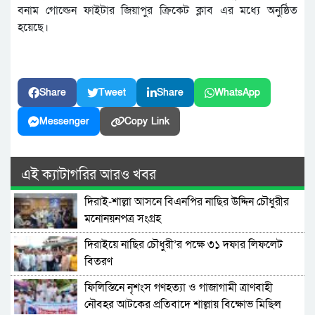
বনাম গোল্ডেন ফাইটার জিয়াপুর ক্রিকেট ক্লাব এর মধ্যে অনুষ্ঠিত
হয়েছে।
Share
Tweet
Share
WhatsApp
Messenger
Copy Link
এই ক্যাটাগরির আরও খবর
দিরাই-শাল্লা আসনে বিএনপির নাছির উদ্দিন চৌধুরীর
মনোনয়নপত্র সংগ্রহ
দিরাইয়ে নাছির চৌধুরী’র পক্ষে ৩১ দফার লিফলেট
বিতরণ
ফিলিস্তিনে নৃশংস গণহত্যা ও গাজাগামী ত্রাণবাহী
নৌবহর আটকের প্রতিবাদে শাল্লায় বিক্ষোভ মিছিল