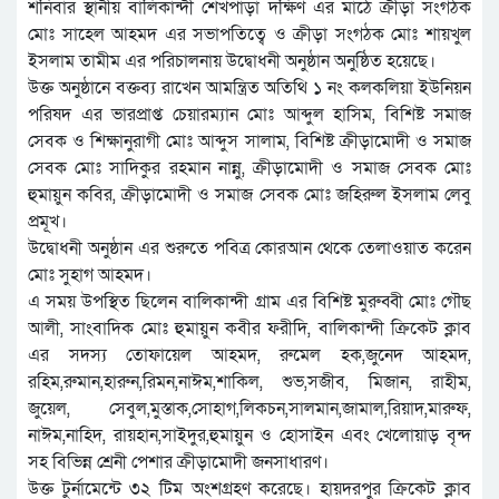
শনিবার স্থানীয় বালিকান্দী শেখপাড়া দক্ষিণ এর মাঠে ক্রীড়া সংগঠক
মোঃ সাহেল আহমদ এর সভাপতিত্বে ও ক্রীড়া সংগঠক মোঃ শায়খুল
ইসলাম তামীম এর পরিচালনায় উদ্বোধনী অনুষ্ঠান অনুষ্ঠিত হয়েছে।
উক্ত অনুষ্ঠানে বক্তব্য রাখেন আমন্ত্রিত অতিথি ১ নং কলকলিয়া ইউনিয়ন
পরিষদ এর ভারপ্রাপ্ত চেয়ারম্যান মোঃ আব্দুল হাসিম, বিশিষ্ট সমাজ
সেবক ও শিক্ষানুরাগী মোঃ আব্দুস সালাম, বিশিষ্ট ক্রীড়ামোদী ও সমাজ
সেবক মোঃ সাদিকুর রহমান নান্নু, ক্রীড়ামোদী ও সমাজ সেবক মোঃ
হুমায়ুন কবির, ক্রীড়ামোদী ও সমাজ সেবক মোঃ জহিরুল ইসলাম লেবু
প্রমূখ।
উদ্বোধনী অনুষ্ঠান এর শুরুতে পবিত্র কোরআন থেকে তেলাওয়াত করেন
মোঃ সুহাগ আহমদ।
এ সময় উপস্থিত ছিলেন বালিকান্দী গ্রাম এর বিশিষ্ট মুরুব্বী মোঃ গৌছ
আলী, সাংবাদিক মোঃ হুমায়ুন কবীর ফরীদি, বালিকান্দী ক্রিকেট ক্লাব
এর সদস্য তোফায়েল আহমদ, রুমেল হক,জুনেদ আহমদ,
রহিম,রুমান,হারুন,রিমন,নাঈম,শাকিল, শুভ,সজীব, মিজান, রাহীম,
জুয়েল, সেবুল,মুস্তাক,সোহাগ,লিকচন,সালমান,জামাল,রিয়াদ,মারুফ,
নাঈম,নাহিদ, রায়হান,সাইদুর,হুমায়ুন ও হোসাইন এবং খেলোয়াড় বৃন্দ
সহ বিভিন্ন শ্রেনী পেশার ক্রীড়ামোদী জনসাধারণ।
উক্ত টুর্নামেন্টে ৩২ টিম অংশগ্রহণ করেছে। হায়দরপুর ক্রিকেট ক্লাব