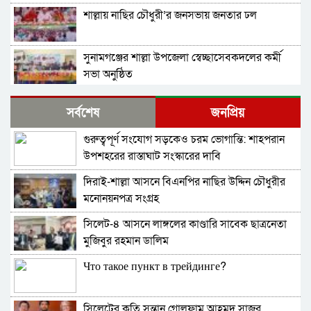
শাল্লায় নাছির চৌধুরী’র জনসভায় জনতার ঢল
সুনামগঞ্জের শাল্লা উপজেলা স্বেচ্ছাসেবকদলের কর্মী
সভা অনুষ্ঠিত
দিরাইয়ে মাওলানা মুশতাক গাজীনগরীর হত্যার
সর্বশেষ
জনপ্রিয়
প্রতিবাদে বিক্ষোভ মিছিল ও সমাবেশ অনুষ্ঠিত
গুরুত্বপূর্ণ সংযোগ সড়কেও চরম ভোগান্তি: শাহপরান
শাল্লায় স্বেচ্চায় রক্তদানের ছোট উদ্যোগ থেকে সুদৃঢ়
উপশহরের রাস্তাঘাট সংস্কারের দাবি
মানবিক নেটওয়ার্ক
দিরাই-শাল্লা আসনে বিএনপির নাছির উদ্দিন চৌধুরীর
শাল্লায় বিএনপির প্রতিষ্ঠাবার্ষিকী পালিত
মনোনয়নপত্র সংগ্রহ
সিলেট-৪ আসনে লাঙ্গলের কাণ্ডারি সাবেক ছাত্রনেতা
নাশকতার মামলায় বিএনপির ৫২ নেতাকর্মী
মুজিবুর রহমান ডালিম
আসামি,বিএনপি সেক্রেটারী প্রার্থী সহোদর আ,লীগ
নেতা ওই মামলার প্রধান সাক্ষী!
Что такое пункт в трейдинге?
তাহিরপুরে ব্যবসায়ীর বিরুদ্ধে মিথ্যা মামলা প্রতিকার
চেয়ে সংবাদ সম্মেলন
সিলেটের কৃতি সন্তান গোলফাম আহমদ সাজুর