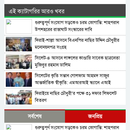
এই ক্যাটাগরির আরও খবর
গুরুত্বপূর্ণ সংযোগ সড়কেও চরম ভোগান্তি: শাহপরান
উপশহরের রাস্তাঘাট সংস্কারের দাবি
দিরাই-শাল্লা আসনে বিএনপির নাছির উদ্দিন চৌধুরীর
মনোনয়নপত্র সংগ্রহ
সিলেট-৪ আসনে লাঙ্গলের কাণ্ডারি সাবেক ছাত্রনেতা
মুজিবুর রহমান ডালিম
সিলেটের কৃতি সন্তান গোলফাম আহমদ সাজুর
আন্তর্জাতিক স্বীকৃতি: এমআরআই স্ক্যানে এআই
প্রয়োগে পিএইচডি অর্জন
দিরাইয়ে নাছির চৌধুরী’র পক্ষে ৩১ দফার লিফলেট
বিতরণ
কোম্পানীগঞ্জে বিএনপির ‘রাষ্ট্র কাঠামো মেরামত’ ৩১
সর্বশেষ
জনপ্রিয়
দফার লিফলেট বিতরণ ও গণসংযোগ
গুরুত্বপূর্ণ সংযোগ সড়কেও চরম ভোগান্তি: শাহপরান
জকিগঞ্জে আইনের তোয়াক্কা নেই! খাসজমি দখল করে