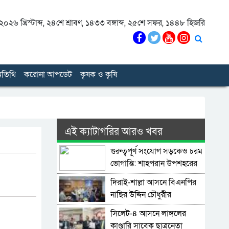
০২৬ খ্রিস্টাব্দ
,
২৪শে শ্রাবণ, ১৪৩৩ বঙ্গাব্দ
,
২৫শে সফর, ১৪৪৮ হিজরি
তিথি
করোনা আপডেট
কৃষক ও কৃষি
এই ক্যাটাগরির আরও খবর
গুরুত্বপূর্ণ সংযোগ সড়কেও চরম
ভোগান্তি: শাহপরান উপশহরের
রাস্তাঘাট সংস্কারের দাবি
দিরাই-শাল্লা আসনে বিএনপির
নাছির উদ্দিন চৌধুরীর
মনোনয়নপত্র সংগ্রহ
সিলেট-৪ আসনে লাঙ্গলের
কাণ্ডারি সাবেক ছাত্রনেতা