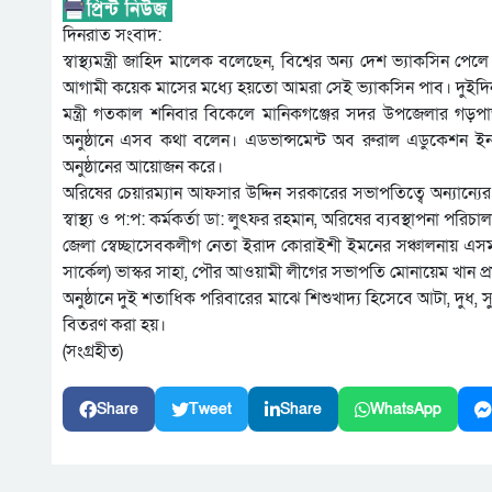
দিনরাত সংবাদ:
স্বাস্থ্যমন্ত্রী জাহিদ মালেক বলেছেন, বিশ্বের অন্য দেশ ভ্যাকসিন
আগামী কয়েক মাসের মধ্যে হয়তো আমরা সেই ভ্যাকসিন পাব। দুইদিন
মন্ত্রী গতকাল শনিবার বিকেলে মানিকগঞ্জের সদর উপজেলার গড়পাড়া
অনুষ্ঠানে এসব কথা বলেন। এডভান্সমেন্ট অব রুরাল এডুকেশন ইনফ্
অনুষ্ঠানের আয়োজন করে।
অরিষের চেয়ারম্যান আফসার উদ্দিন সরকারের সভাপতিত্বে অন্যান্
স্বাস্থ্য ও প:প: কর্মকর্তা ডা: লুৎফর রহমান, অরিষের ব্যবস্থাপনা পর
জেলা স্বেচ্ছাসেবকলীগ নেতা ইরাদ কোরাইশী ইমনের সঞ্চালনায় এসময় 
সার্কেল) ভাস্কর সাহা, পৌর আওয়ামী লীগের সভাপতি মোনায়েম খান প্র
অনুষ্ঠানে দুই শতাধিক পরিবারের মাঝে শিশুখাদ্য হিসেবে আটা, দুধ, স
বিতরণ করা হয়।
(সংগ্রহীত)
Share
Tweet
Share
WhatsApp