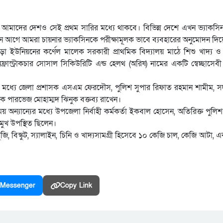
 পেলে আমাদের দেশও সেই প্রথম সারির মধ্যে থাকবে। বিভিন্ন দেশে এখন ভ্যাকসিন
 আগে আমরা চায়নার ভ্যাকসিনকে পরীক্ষামূলক ভাবে ব্যবহারের অনুমোদন দিয়
 ইউনিয়নের কর্ণেল মালেক সরকারী প্রাথমিক বিদ্যালয় মাঠে শিশু খাদ্য ও 
রাস্ট্রাকচার সোসাল সিকিউরিটি এন্ড হেলথ (অরিষ) নামের একটি স্বেচ্ছাসে
যের মধ্যে জেলা প্রশাসক এসএম ফেরদৌস, পুলিশ সুপার রিফাত রহমান শামীম,
িচালক পারভেজ মোহাম্মদ ঝিনুক বক্তব্য রাখেন।
অন্যান্যের মধ্যে উপজেলা নির্বাহী কর্মকর্তা ইকবাল হোসেন, অতিরিক্ত পুলি
মুখ উপস্থিত ছিলেন।
ুজি, বিস্কুট, স্যালাইন, চিনি ও খাদ্যসামগ্রী হিসেবে ১০ কেজি চাল, কেজি আটা,
Messenger
Copy Link