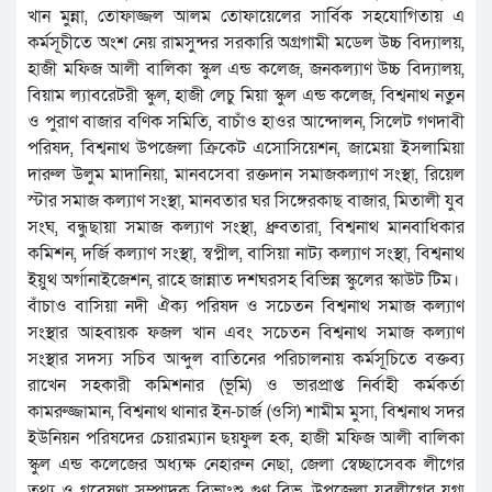
খান মুন্না, তোফাজ্জল আলম তোফায়েলের সার্বিক সহযোগিতায় এ
কর্মসূচীতে অংশ নেয় রামসুন্দর সরকারি অগ্রগামী মডেল উচ্চ বিদ্যালয়,
হাজী মফিজ আলী বালিকা স্কুল এন্ড কলেজ, জনকল্যাণ উচ্চ বিদ্যালয়,
বিয়াম ল্যাবরেটরী স্কুল, হাজী লেচু মিয়া স্কুল এন্ড কলেজ, বিশ্বনাথ নতুন
ও পুরাণ বাজার বণিক সমিতি, বাচাঁও হাওর আন্দোলন, সিলেট গণদাবী
পরিষদ, বিশ্বনাথ উপজেলা ক্রিকেট এসোসিয়েশন, জামেয়া ইসলামিয়া
দারুল উলুম মাদানিয়া, মানবসেবা রক্তদান সমাজকল্যাণ সংস্থা, রিয়েল
স্টার সমাজ কল্যাণ সংস্থা, মানবতার ঘর সিঙ্গেরকাছ বাজার, মিতালী যুব
সংঘ, বন্ধুছায়া সমাজ কল্যাণ সংস্থা, ধ্রুবতারা, বিশ্বনাথ মানবাধিকার
কমিশন, দর্জি কল্যাণ সংস্থা, স্বপ্নীল, বাসিয়া নাট্য কল্যাণ সংস্থা, বিশ্বনাথ
ইয়ুথ অর্গানাইজেশন, রাহে জান্নাত দশঘরসহ বিভিন্ন স্কুলের স্কাউট টিম।
বাঁচাও বাসিয়া নদী ঐক্য পরিষদ ও সচেতন বিশ্বনাথ সমাজ কল্যাণ
সংস্থার আহবায়ক ফজল খান এবং সচেতন বিশ্বনাথ সমাজ কল্যাণ
সংস্থার সদস্য সচিব আব্দুল বাতিনের পরিচালনায় কর্মসূচিতে বক্তব্য
রাখেন সহকারী কমিশনার (ভূমি) ও ভারপ্রাপ্ত নির্বাহী কর্মকর্তা
কামরুজ্জামান, বিশ্বনাথ থানার ইন-চার্জ (ওসি) শামীম মুসা, বিশ্বনাথ সদর
ইউনিয়ন পরিষদের চেয়ারম্যান ছয়ফুল হক, হাজী মফিজ আলী বালিকা
স্কুল এন্ড কলেজের অধ্যক্ষ নেহারুন নেছা, জেলা স্বেচ্ছাসেবক লীগের
তথ্য ও গবেষণা সম্পাদক বিভাংশু গুণ বিভু, উপজেলা যুবলীগের যুগ্ম