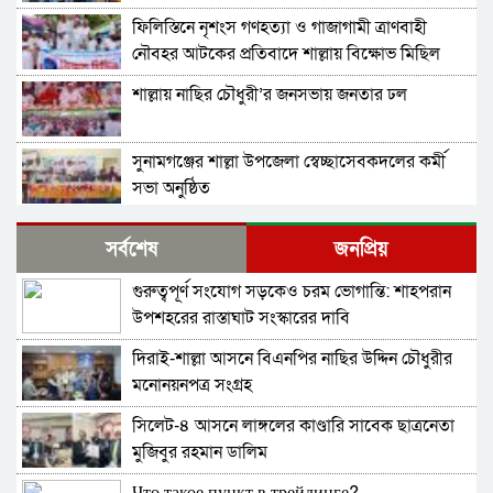
ফিলিস্তিনে নৃশংস গণহত্যা ও গাজাগামী ত্রাণবাহী
নৌবহর আটকের প্রতিবাদে শাল্লায় বিক্ষোভ মিছিল
শাল্লায় নাছির চৌধুরী’র জনসভায় জনতার ঢল
সুনামগঞ্জের শাল্লা উপজেলা স্বেচ্ছাসেবকদলের কর্মী
সভা অনুষ্ঠিত
দিরাইয়ে মাওলানা মুশতাক গাজীনগরীর হত্যার
সর্বশেষ
জনপ্রিয়
প্রতিবাদে বিক্ষোভ মিছিল ও সমাবেশ অনুষ্ঠিত
গুরুত্বপূর্ণ সংযোগ সড়কেও চরম ভোগান্তি: শাহপরান
শাল্লায় স্বেচ্চায় রক্তদানের ছোট উদ্যোগ থেকে সুদৃঢ়
উপশহরের রাস্তাঘাট সংস্কারের দাবি
মানবিক নেটওয়ার্ক
দিরাই-শাল্লা আসনে বিএনপির নাছির উদ্দিন চৌধুরীর
শাল্লায় বিএনপির প্রতিষ্ঠাবার্ষিকী পালিত
মনোনয়নপত্র সংগ্রহ
সিলেট-৪ আসনে লাঙ্গলের কাণ্ডারি সাবেক ছাত্রনেতা
নাশকতার মামলায় বিএনপির ৫২ নেতাকর্মী
মুজিবুর রহমান ডালিম
আসামি,বিএনপি সেক্রেটারী প্রার্থী সহোদর আ,লীগ
নেতা ওই মামলার প্রধান সাক্ষী!