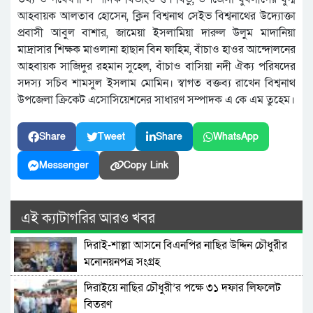
আহবায়ক আলতাব হোসেন, ক্লিন বিশ্বনাথ সেইভ বিশ্বনাথের উদ্যোক্তা
প্রবাসী আবুল বাশার, জামেয়া ইসলামিয়া দারুল উলুম মাদানিয়া
মাদ্রাসার শিক্ষক মাওলানা হাছান বিন ফাহিম, বাঁচাও হাওর আন্দোলনের
আহবায়ক সাজিদুর রহমান সুহেল, বাঁচাও বাসিয়া নদী ঐক্য পরিষদের
সদস্য সচিব শামসুল ইসলাম মোমিন। স্বাগত বক্তব্য রাখেন বিশ্বনাথ
উপজেলা ক্রিকেট এসোসিয়েশনের সাধারণ সম্পাদক এ কে এম তুহেম।
Share
Tweet
Share
WhatsApp
Messenger
Copy Link
এই ক্যাটাগরির আরও খবর
দিরাই-শাল্লা আসনে বিএনপির নাছির উদ্দিন চৌধুরীর
মনোনয়নপত্র সংগ্রহ
দিরাইয়ে নাছির চৌধুরী’র পক্ষে ৩১ দফার লিফলেট
বিতরণ