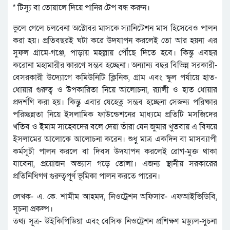
* টিস্যু বা তোয়ালে দিয়ে পানির টেপ বন্ধ করুন।
ভুলে গেলে চলবেনা অক্টোবর মাসকে স্যানিটেশন মাস হিসেবেও পালন
করা হয়। প্রতিবছরই ঘটা করে উদযাপন করলেই তো আর হয়না এর
সুফল গ্রামে-গঞ্জে, পাড়ায় মহল্লায় পৌঁছে দিতে হবে। কিন্তু এবছর
করোনা মহামারীর কারণে সম্ভব হচ্ছেনা। অন্যান্য বছর বিভিন্ন সরকারী-
বেসরকারী উদ্যোগে কমিউনিটি ক্লিনিক, গ্রাম এবং স্কুল পর্যায়ে হাত-
ধোয়ার গুরুত্ব ও উপকারিতা নিয়ে আলোচনা, র‌্যালী ও হাত ধোয়ার
প্রদর্শণি করা হয়। কিন্তু এবার যেহেতু সম্ভব হচ্ছেনা সেজন্য পরিষ্কার
পরিচ্ছন্নতা নিয়ে ইসলামিক ফাউন্ডেশনের মাধ্যমে প্রতিটি মসজিদের
খতিব ও ইমাম সাহেবদের বলে দেয়া তাঁরা যেন জুমার খুতবায় এ বিষয়ে
ইসলামের আলোকে আলোচনা করেন। শুধু মাত্র একদিন বা মাসব্যাপী
কর্মসূচী পালন করলে বা দিবস উদযাপন করলেই রোগ-মুক্ত থাকা
যাবেনা, প্রয়োজন অভ্যাস গড়ে তোলা। এজন্য স্থানীয় সরকারের
প্রতিনিধিগণ গুরুত্বপূর্ণ ভূমিকা পালন করতে পারেন।
লেখক- এ. কে. শামীম আহমদ, নিওট্রেশন অফিসার- এফআইভিডিবি,
সূচনা প্রকল্প।
তথ্য সূত্র- উইকিপিডিয়া এবং বেসিক নিওট্রেশন প্রশিক্ষণ মড্যুল-সুচনা