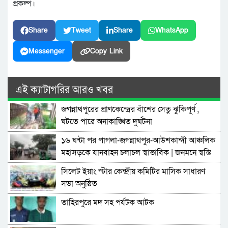
প্রকল্প।
Share
Tweet
Share
WhatsApp
Messenger
Copy Link
এই ক্যাটাগরির আরও খবর
জগন্নাথপুরের প্রাণকেন্দ্রের বাঁশের সেতু ঝুকিপূর্ণ ,
ঘটতে পারে অনাকাঙ্খিত দুর্ঘটনা
১৬ ঘন্টা পর পাগলা-জগন্নাথপুর-আউশকান্দী আঞ্চলিক
মহাসড়কে যানবাহন চলাচল স্বাভাবিক | জনমনে স্বস্তি
সিলেট ইয়াং স্টার কেন্দ্রীয় কমিটির মাসিক সাধারণ
সভা অনুষ্ঠিত
তাহিরপুরে মদ সহ পর্যটক আটক