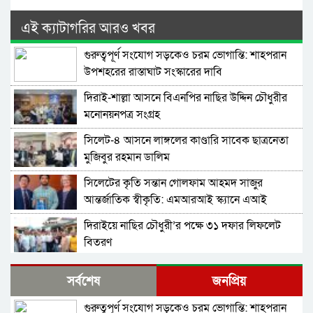
এই ক্যাটাগরির আরও খবর
গুরুত্বপূর্ণ সংযোগ সড়কেও চরম ভোগান্তি: শাহপরান
উপশহরের রাস্তাঘাট সংস্কারের দাবি
দিরাই-শাল্লা আসনে বিএনপির নাছির উদ্দিন চৌধুরীর
মনোনয়নপত্র সংগ্রহ
সিলেট-৪ আসনে লাঙ্গলের কাণ্ডারি সাবেক ছাত্রনেতা
মুজিবুর রহমান ডালিম
সিলেটের কৃতি সন্তান গোলফাম আহমদ সাজুর
আন্তর্জাতিক স্বীকৃতি: এমআরআই স্ক্যানে এআই
প্রয়োগে পিএইচডি অর্জন
দিরাইয়ে নাছির চৌধুরী’র পক্ষে ৩১ দফার লিফলেট
বিতরণ
কোম্পানীগঞ্জে বিএনপির ‘রাষ্ট্র কাঠামো মেরামত’ ৩১
সর্বশেষ
জনপ্রিয়
দফার লিফলেট বিতরণ ও গণসংযোগ
গুরুত্বপূর্ণ সংযোগ সড়কেও চরম ভোগান্তি: শাহপরান
জকিগঞ্জে আইনের তোয়াক্কা নেই! খাসজমি দখল করে