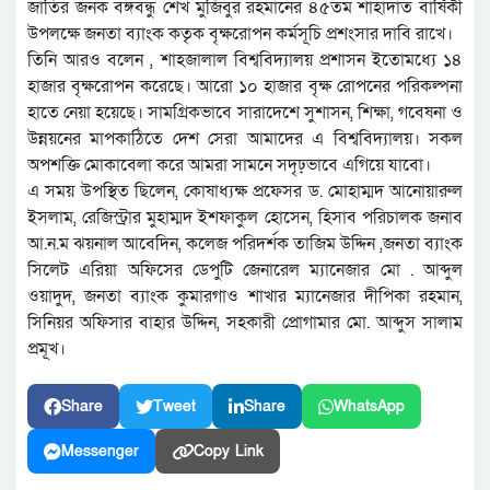
জাতির জনক বঙ্গবন্ধু শেখ মুজিবুর রহমানের ৪৫তম শাহাদাত বার্ষিকী
উপলক্ষে জনতা ব্যাংক কতৃক বৃক্ষরোপন কর্মসূচি প্রশংসার দাবি রাখে।
তিনি আরও বলেন , শাহজালাল বিশ্ববিদ্যালয় প্রশাসন ইতোমধ্যে ১৪
হাজার বৃক্ষরোপন করেছে। আরো ১০ হাজার বৃক্ষ রোপনের পরিকল্পনা
হাতে নেয়া হয়েছে। সামগ্রিকভাবে সারাদেশে সুশাসন, শিক্ষা, গবেষনা ও
উন্নয়নের মাপকাঠিতে দেশ সেরা আমাদের এ বিশ্ববিদ্যালয়। সকল
অপশক্তি মোকাবেলা করে আমরা সামনে সদৃঢ়ভাবে এগিয়ে যাবো।
এ সময় উপস্থিত ছিলেন, কোষাধ্যক্ষ প্রফেসর ড. মোহাম্মদ আনোয়ারুল
ইসলাম, রেজিস্ট্রার মুহাম্মদ ইশফাকুল হোসেন, হিসাব পরিচালক জনাব
আ.ন.ম ঝয়নাল আবেদিন, কলেজ পরিদর্শক তাজিম উদ্দিন ,জনতা ব্যাংক
সিলেট এরিয়া অফিসের ডেপুটি জেনারেল ম্যানেজার মো . আব্দুল
ওয়াদুদ, জনতা ব্যাংক কুমারগাও শাখার ম্যানেজার দীপিকা রহমান,
সিনিয়র অফিসার বাহার উদ্দিন, সহকারী প্রোগামার মো. আব্দুস সালাম
প্রমূখ।
Share
Tweet
Share
WhatsApp
Messenger
Copy Link