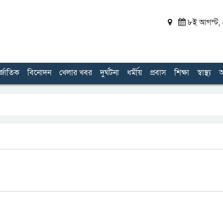
৮ই আগস্ট, ২
র্জাতিক
বিনোদন
খেলার খবর
দুর্ঘটনা
ধর্মীয়
প্রবাস
শিক্ষা
স্বাস্থ্য
অ