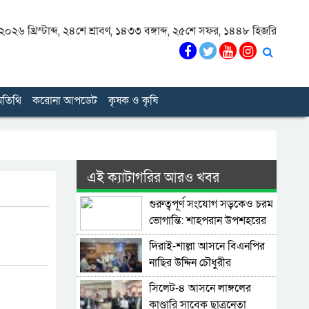
০২৬ খ্রিস্টাব্দ
,
২৪শে শ্রাবণ, ১৪৩৩ বঙ্গাব্দ
,
২৫শে সফর, ১৪৪৮ হিজরি
তিথি
করোনা আপডেট
কৃষক ও কৃষি
এই ক্যাটাগরির আরও খবর
গুরুত্বপূর্ণ সংযোগ সড়কেও চরম
ভোগান্তি: শাহপরান উপশহরের
রাস্তাঘাট সংস্কারের দাবি
দিরাই-শাল্লা আসনে বিএনপির
নাছির উদ্দিন চৌধুরীর
মনোনয়নপত্র সংগ্রহ
সিলেট-৪ আসনে লাঙ্গলের
কাণ্ডারি সাবেক ছাত্রনেতা