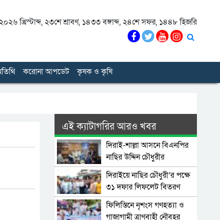
০২৬ খ্রিস্টাব্দ
,
২৩শে শ্রাবণ, ১৪৩৩ বঙ্গাব্দ
,
২৪শে সফর, ১৪৪৮ হিজরি
তিথি
করোনা আপডেট
কৃষক ও কৃষি
এই ক্যাটাগরির আরও খবর
দিরাই-শাল্লা আসনে বিএনপির
নাছির উদ্দিন চৌধুরীর
মনোনয়নপত্র সংগ্রহ
দিরাইয়ে নাছির চৌধুরী’র পক্ষে
৩১ দফার লিফলেট বিতরণ
ফিলিস্তিনে নৃশংস গণহত্যা ও
গাজাগামী ত্রাণবাহী নৌবহর