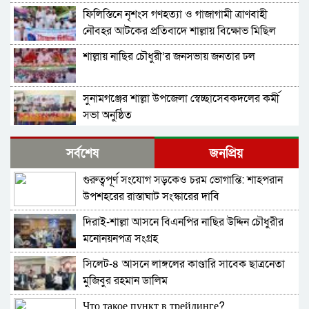
ফিলিস্তিনে নৃশংস গণহত্যা ও গাজাগামী ত্রাণবাহী
নৌবহর আটকের প্রতিবাদে শাল্লায় বিক্ষোভ মিছিল
শাল্লায় নাছির চৌধুরী’র জনসভায় জনতার ঢল
সুনামগঞ্জের শাল্লা উপজেলা স্বেচ্ছাসেবকদলের কর্মী
সভা অনুষ্ঠিত
দিরাইয়ে মাওলানা মুশতাক গাজীনগরীর হত্যার
সর্বশেষ
জনপ্রিয়
প্রতিবাদে বিক্ষোভ মিছিল ও সমাবেশ অনুষ্ঠিত
গুরুত্বপূর্ণ সংযোগ সড়কেও চরম ভোগান্তি: শাহপরান
শাল্লায় স্বেচ্চায় রক্তদানের ছোট উদ্যোগ থেকে সুদৃঢ়
উপশহরের রাস্তাঘাট সংস্কারের দাবি
মানবিক নেটওয়ার্ক
দিরাই-শাল্লা আসনে বিএনপির নাছির উদ্দিন চৌধুরীর
শাল্লায় বিএনপির প্রতিষ্ঠাবার্ষিকী পালিত
মনোনয়নপত্র সংগ্রহ
সিলেট-৪ আসনে লাঙ্গলের কাণ্ডারি সাবেক ছাত্রনেতা
নাশকতার মামলায় বিএনপির ৫২ নেতাকর্মী
মুজিবুর রহমান ডালিম
আসামি,বিএনপি সেক্রেটারী প্রার্থী সহোদর আ,লীগ
নেতা ওই মামলার প্রধান সাক্ষী!
Что такое пункт в трейдинге?