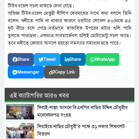
টিউবওয়েল সচল থাকতে দেখা গেছে।
অভিজ্ঞ টিউবওয়েল মেস্তুরী দীলিপ দেবনাথের সাথে কথা বললে তিনি
বলেন- নদীতে পানি না থাকার কারণে ওয়াটার লেভেল ৪০থেকে ৪৫
ফুট নীচে চলে গেছে।বর্তমানে স্বাভাবিক উপরের মটার গুলি পানি
তুলতে পারছেনা। একমাত্র সাবমার্জেবল গুলিই মোটামোটু সচল আছে।
তবে নদীতে জোয়ার আসলে হয়তো সমস্যার সমাধান হতে পারে।
Share
Tweet
Share
WhatsApp
Messenger
Copy Link
এই ক্যাটাগরির আরও খবর
দিরাই-শাল্লা আসনে বিএনপির নাছির উদ্দিন চৌধুরীর
মনোনয়নপত্র সংগ্রহ
দিরাইয়ে নাছির চৌধুরী’র পক্ষে ৩১ দফার লিফলেট
বিতরণ