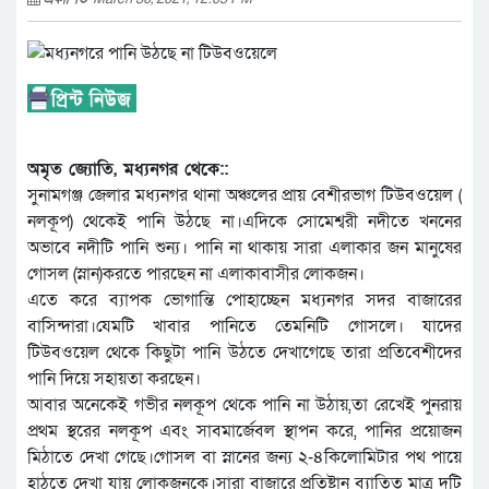
অমৃত জ্যোতি, মধ্যনগর থেকে::
সুনামগঞ্জ জেলার মধ্যনগর থানা অঞ্চলের প্রায় বেশীরভাগ টিউবওয়েল (
নলকূপ) থেকেই পানি উঠছে না।এদিকে সোমেশ্বরী নদীতে খননের
অভাবে নদীটি পানি শুন্য। পানি না থাকায় সারা এলাকার জন মানুষের
গোসল (স্নান)করতে পারছেন না এলাকাবাসীর লোকজন।
এতে করে ব্যাপক ভোগান্তি পোহাচ্ছেন মধ্যনগর সদর বাজারের
বাসিন্দারা।যেমটি খাবার পানিতে তেমনিটি গোসলে। যাদের
টিউবওয়েল থেকে কিছুটা পানি উঠতে দেখাগেছে তারা প্রতিবেশীদের
পানি দিয়ে সহায়তা করছেন।
আবার অনেকেই গভীর নলকূপ থেকে পানি না উঠায়,তা রেখেই পুনরায়
প্রথম স্থরের নলকূপ এবং সাবমার্জেবল স্থাপন করে, পানির প্রয়োজন
মিঠাতে দেখা গেছে।গোসল বা স্নানের জন্য ২-৪কিলোমিটার পথ পায়ে
হাঠতে দেখা যায় লোকজনকে।সারা বাজারে প্রতিষ্টান ব্যাতিত মাত্র দুটি