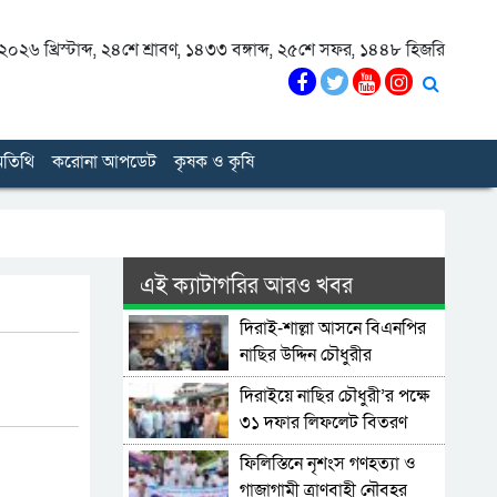
০২৬ খ্রিস্টাব্দ
,
২৪শে শ্রাবণ, ১৪৩৩ বঙ্গাব্দ
,
২৫শে সফর, ১৪৪৮ হিজরি
তিথি
করোনা আপডেট
কৃষক ও কৃষি
এই ক্যাটাগরির আরও খবর
দিরাই-শাল্লা আসনে বিএনপির
নাছির উদ্দিন চৌধুরীর
মনোনয়নপত্র সংগ্রহ
দিরাইয়ে নাছির চৌধুরী’র পক্ষে
৩১ দফার লিফলেট বিতরণ
ফিলিস্তিনে নৃশংস গণহত্যা ও
গাজাগামী ত্রাণবাহী নৌবহর