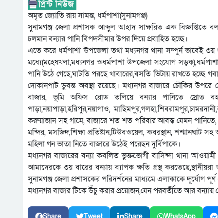
অমৃত জ্যোতি রায় সামন্ত, ধর্মপাশা(সুনামগঞ্জ)
সুনামগঞ্জ জেলা প্রশাসক আব্দুল আহাদ সাক্ষরিত এক বিজ্ঞপ্তিতে
চলমান বন্যার পানি বিপদসীমার উপর দিয়ে প্রবাহিত হচ্ছে।
এতে করে ধর্মপাশা উপজেলা তথা মধ্যনগর থানা সম্পুর্ন ভাবেই ৩য় 
মধ্যে(মহেষখলা,মধ্যনগর ওধর্মপাশা উপজেলা সংযোগ সড়ক),ধর্মপাশা
পানি উঠে গেছে,ঘাটতি পরছে খাবারের,বসতি ভিটায় রাখতে হচ্ছে গবাদি
দোকানপাট ডুবন্ত অবস্থা রয়েছে। মধ্যনগর বাজারে চৌকির উপরে দ
বাজার, ভূমি অফিস রোড তলিয়ে বন্যার পানিতে স্রোত ব
পাড়া,নয়াপাড়া,হরিপুর,নয়াগাও, মাছিমপুর,গলহা,শিবরামপুর,চামরদান
করুয়াজান সহ গামে, বাজারে শত শত পরিবার আবদ্ধ যেমন পানিতে, 
মন্দির, মসজিদ,শিক্ষা প্রতিষ্টান,টিউবওয়েল, কবরস্থান, শশ্মানঘাট স
মহিলা গন ভাতা নিতে বাজারে উঠেই পরেছন দুর্বিপাকে।
মধ্যনগর বাজারের বন্যা কবলিত ভুক্তভোগী বাসিন্দা থানা আওয়া
আমাদেরকে ৩য় বারের বন্যায় ব্যাপক ক্ষতি গ্রস্থ করতেছে,স্থানীয়
সুনামগঞ্জ জেলা প্রশাসকের পরিদর্শনের মাধ্যমে এলাকাকে দূর্যো
মধ্যনগর বাজার টিকে উঁচু করার প্রয়োজন,যেন পরবর্তীতে আর বন্যায়
Share
Tweet
Share
WhatsApp