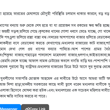
 বলা হয়েছে ভারতের মেঘালয়ে মৌসুমী পরিস্থিতি চলমান থাকার কারনে, বড় বড়
ধাপের বন্যায় শুরু থেকে শেষ হতে যা যা প্রয়োজন সব রকমের ক্ষয় ক্ষতি হচ্
 জয়শ্রী সড়ক,তলিয়ে গেছে।কৃষকের ধানের গোলা ধ্বসে ভেঙে যাচ্ছে, গো খাদ্য
 পশু,চুলা তলিয়ে রান্না বান্না বন্ধ।সদরের আশপাশের বাজার গুলিতে বেচাকেনা
োকনীরা বসে বেচাকেনা করতে দেখাগেছে।মধ্যনগর বাজারের কাট বাজার,শান্তি
হমান দেখা গেল ৩য় ধাপের বন্যার পানিতে।আশ পাশের গ্রামর বৈঠা
ী,বংশিকুন্ডা বাজার,পাহাড়ের পাদদেশে মহেষখলা বাজার,গুলগাও,কাইতাকোনা,জয়শ
তেমনি ভেঙ্গে যাচ্ছে আফাল নামক ঢেউয়ের কবলে বসতি বাড়ি ঘর।পাশাপাশি ত
হ অনেক পুরানো উচু বাড়ীঘর।মধ্যনগর বাজারের চিত্রে উঠে আসে দুর দুরান্ত থেকে
মী যুবলীগের সভাপতি মোস্তাক আহমেদ এর দাবীতে উঠে আসে আমরা ভাটি অঞ্
রা আজ দিশা হাড়া,মাননীয় সরকারের কাছে দাবী তুলে ধরেন মধ্যনগর বাসীকে সুদ
গ পূর্ণ এলাকা হিসেবে ঘোষনা করা হউক।এবং মধ্যনগরের এক সচেতন মহিলার দাব
 কোন ক্ষতি সাধিত করতে না পারে।
Messenger
Copy Link