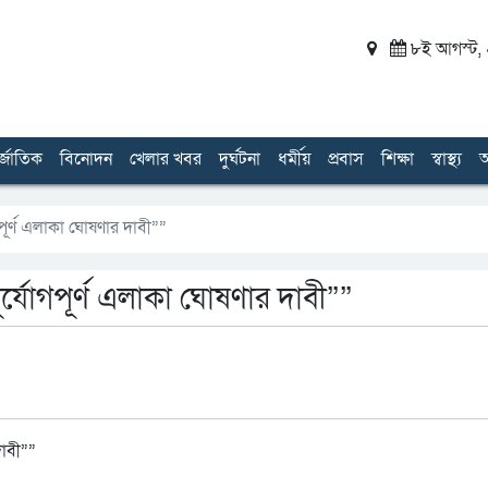
৮ই আগস্ট, ২
র্জাতিক
বিনোদন
খেলার খবর
দুর্ঘটনা
ধর্মীয়
প্রবাস
শিক্ষা
স্বাস্থ্য
অ
পূর্ণ এলাকা ঘোষণার দাবী””
র্যোগপূর্ণ এলাকা ঘোষণার দাবী””