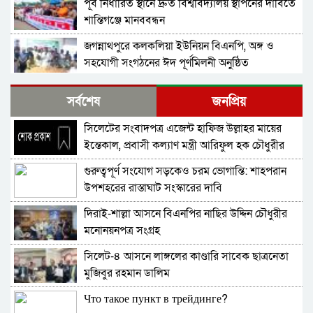
পূর্ব নির্ধারিত স্থানে দ্রুত বিশ্ববিদ্যালয় স্থাপনের দাবিতে
শান্তিগঞ্জে মানববন্ধন
জগন্নাথপুরে কলকলিয়া ইউনিয়ন বিএনপি, অঙ্গ ও
সহযোগী সংগঠনের ঈদ পূর্ণমিলনী অনুষ্ঠিত
বাংলাদেশ জামায়াতে ইসলামীর আমির ডা. শফিকুর
সর্বশেষ
জনপ্রিয়
রহমান বলেছেন গণহত্যার বিচার করতে হবে
সিলেটের সংবাদপত্র এজেন্ট হাফিজ উল্লাহর মায়ের
নিখোঁজ সংবাদ
ইন্তেকাল, প্রবাসী কল্যাণ মন্ত্রী আরিফুল হক চৌধুরীর
শোক
গুরুত্বপূর্ণ সংযোগ সড়কেও চরম ভোগান্তি: শাহপরান
ই-সিম বাংলাদেশে পিছিয়ে কেন?
উপশহরের রাস্তাঘাট সংস্কারের দাবি
দিরাই-শাল্লা আসনে বিএনপির নাছির উদ্দিন চৌধুরীর
দোয়ারায় স্বেচ্ছা সেবক লী গ নেতাসহ যু বলীগ সদস্য
মনোনয়নপত্র সংগ্রহ
গ্রে*ফতার
সিলেট-৪ আসনে লাঙ্গলের কাণ্ডারি সাবেক ছাত্রনেতা
শহীদ মিনারে চাকরিচ্যুত বিডিআর সদস্যদের অবস্থান
মুজিবুর রহমান ডালিম
Что такое пункт в трейдинге?
আনন্দ সংসদের ৩৮তম বার্ষিক ক্রীড়া প্রতিযোগিতার