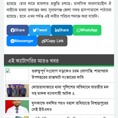
হয়েছে ।তার নামে মামলার প্রস্তুতি চলছে। মানসিক ভারসাম্যহীন ঐ
নারীকে ময়না তদন্তের জন্য সুনামগঞ্জ জেলা সদর হাসপাতালে পাঠানো
হয়েছে। তবে এখন পর্যন্ত এই নারীর পরিচয় শনাক্ত করা যায়নি।
Share
Tweet
Share
WhatsApp
Messenger
Copy Link
এই ক্যাটাগরির আরও খবর
গুরুত্বপূর্ণ সংযোগ সড়কেও চরম ভোগান্তি: শাহপরান
উপশহরের রাস্তাঘাট সংস্কারের দাবি
দোয়ারাবাজারে থানা পুলিশের অভিযানে ভারতীয় মদ
সহ মাদক ব্যাবসায়ী আটক ২
ঘুসকান্ডে বদলির পরও বহাল তবিয়্যতে বিশ্বম্ভপুরের
সেই ইউএনও