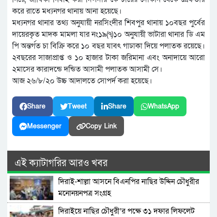
করে রাতে মধ্যনগর থানায় আনা হয়েছে।
মধ্যনগর থানার তথ্য অনুযায়ী নরসিংদীর শিবপুর থানায় ১০বছর পুর্বের
দায়েরকৃত মাদক মামলা যার নং১৯(৭)১০ অনুযায়ী ভাটারা থানার ডি এম
পি অন্তর্গত চা বিক্রি করে ১০ বছর যাবৎ গাঢাকা দিয়ে পলাতক রয়েছে।
২বছরের সাজাপ্রাপ্ত ও ১০ হাজার টাকা জরিমানা এবং অনাদায়ে আরো
২মাসের কারাদন্ডে দন্ডিত আসামী পলাতক আসামী সে।
আজ ২৬/৮/২০ উচ্চ আদালতে সোপর্দ করা হয়েছে।
Share
Tweet
Share
WhatsApp
Messenger
Copy Link
এই ক্যাটাগরির আরও খবর
দিরাই-শাল্লা আসনে বিএনপির নাছির উদ্দিন চৌধুরীর
মনোনয়নপত্র সংগ্রহ
দিরাইয়ে নাছির চৌধুরী’র পক্ষে ৩১ দফার লিফলেট