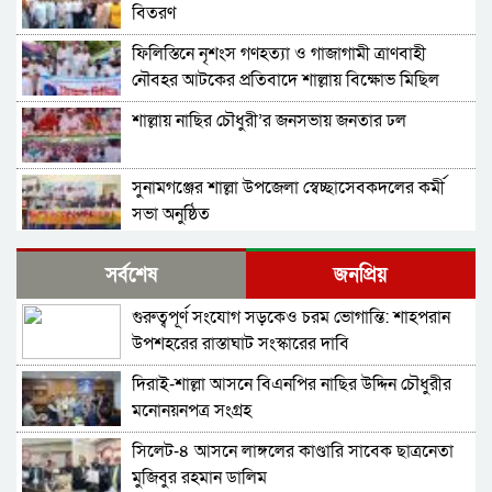
বিতরণ
ফিলিস্তিনে নৃশংস গণহত্যা ও গাজাগামী ত্রাণবাহী
নৌবহর আটকের প্রতিবাদে শাল্লায় বিক্ষোভ মিছিল
শাল্লায় নাছির চৌধুরী’র জনসভায় জনতার ঢল
সুনামগঞ্জের শাল্লা উপজেলা স্বেচ্ছাসেবকদলের কর্মী
সভা অনুষ্ঠিত
দিরাইয়ে মাওলানা মুশতাক গাজীনগরীর হত্যার
সর্বশেষ
জনপ্রিয়
প্রতিবাদে বিক্ষোভ মিছিল ও সমাবেশ অনুষ্ঠিত
গুরুত্বপূর্ণ সংযোগ সড়কেও চরম ভোগান্তি: শাহপরান
শাল্লায় স্বেচ্চায় রক্তদানের ছোট উদ্যোগ থেকে সুদৃঢ়
উপশহরের রাস্তাঘাট সংস্কারের দাবি
মানবিক নেটওয়ার্ক
দিরাই-শাল্লা আসনে বিএনপির নাছির উদ্দিন চৌধুরীর
শাল্লায় বিএনপির প্রতিষ্ঠাবার্ষিকী পালিত
মনোনয়নপত্র সংগ্রহ
সিলেট-৪ আসনে লাঙ্গলের কাণ্ডারি সাবেক ছাত্রনেতা
নাশকতার মামলায় বিএনপির ৫২ নেতাকর্মী
মুজিবুর রহমান ডালিম
আসামি,বিএনপি সেক্রেটারী প্রার্থী সহোদর আ,লীগ