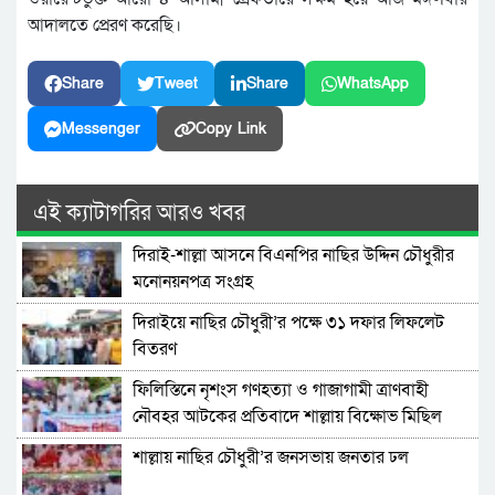
আদালতে প্রেরণ করেছি।
Share
Tweet
Share
WhatsApp
Messenger
Copy Link
এই ক্যাটাগরির আরও খবর
দিরাই-শাল্লা আসনে বিএনপির নাছির উদ্দিন চৌধুরীর
মনোনয়নপত্র সংগ্রহ
দিরাইয়ে নাছির চৌধুরী’র পক্ষে ৩১ দফার লিফলেট
বিতরণ
ফিলিস্তিনে নৃশংস গণহত্যা ও গাজাগামী ত্রাণবাহী
নৌবহর আটকের প্রতিবাদে শাল্লায় বিক্ষোভ মিছিল
শাল্লায় নাছির চৌধুরী’র জনসভায় জনতার ঢল