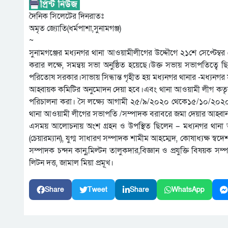
দৈনিক সিলেটের দিনরাতঃ
অমৃত জ্যোতি(ধর্মপাশা,সুনামগঞ্জ)
~
সুনামগঞ্জের মধ্যনগর থানা আওয়ামীলীগের উদ্দৌগে ২১শে সেপ্টেম্ব
করার লক্ষে, সমন্বয় সভা অনুষ্ঠিত হয়েছে।উক্ত সভায় সভাপতিত্বে
পরিতোষ সরকার।সাভায় সিন্ধান্ত গৃহীত হয় মধ্যনগর থানার -মধ্যনগর 
আহ্বায়ক কমিটির অনুমোদন দেয়া হবে।এবং থানা আওয়ামী লীগ কতৃক টিম ও
পরিচালনা করা। সৈ লক্ষ্যে আগামী ২৫/৯/২০২০ থেকে১৫/১০/২০২০তারিখের
থানা আওয়ামী লীগের সভাপতি /সম্পাদক বরাবরে জমা দেয়ার আহ্বান 
এসময় আলোচনায় অংশ গ্রহন ও উপস্থিত ছিলেন – মধ্যনগর থানা
(চেয়ারম্যান), যুগ্ম সাধারণ সম্পাদক শামীম আহম্মেদ, কোষাধ্যক্ষ স্বদ
সম্পাদক চন্দন কানু,মিল্টন তালুকদার,বিজ্ঞান ও প্রযুক্তি বিষয়ক 
লিটন দত্ত, জামাল মিয়া প্রমূখ।
Share
Tweet
Share
WhatsApp