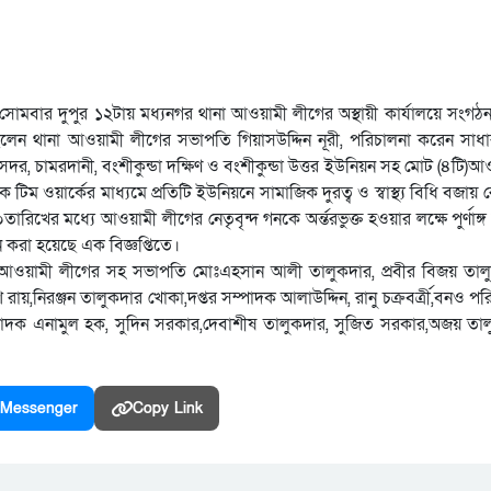
র সোমবার দুপুর ১২টায় মধ্যনগর থানা আওয়ামী লীগের অস্থায়ী কার্যালয়ে সংগ
 ছিলেন থানা আওয়ামী লীগের সভাপতি গিয়াসউদ্দিন নূরী, পরিচালনা করেন সাধ
সদর, চামরদানী, বংশীকুন্ডা দক্ষিণ ও বংশীকুন্ডা উত্তর ইউনিয়ন সহ মোট (৪টি)
য়ার্কের মাধ্যমে প্রতিটি ইউনিয়নে সামাজিক দুরত্ব ও স্বাস্থ্য বিধি বজায় রে
 মধ্যে আওয়ামী লীগের নেতৃবৃন্দ গনকে অর্ন্তরভুক্ত হওয়ার লক্ষে পুর্ণাঙ্গ জী
করা হয়েছে এক বিজ্ঞপ্তিতে।
 আওয়ামী লীগের সহ সভাপতি মোঃএহসান আলী তালুকদার, প্রবীর বিজয় তাল
েশ রায়,নিরঞ্জন তালুকদার খোকা,দপ্তর সম্পাদক আলাউদ্দিন, রানু চক্রবর্ত্রী,বনও 
সম্পাদক এনামুল হক, সুদিন সরকার,দেবাশীষ তালুকদার, সুজিত সরকার,অজয় তালু
Messenger
Copy Link