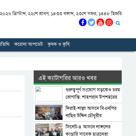
০২৬ খ্রিস্টাব্দ
,
২২শে শ্রাবণ, ১৪৩৩ বঙ্গাব্দ
,
২৩শে সফর, ১৪৪৮ হিজরি
তিথি
করোনা আপডেট
কৃষক ও কৃষি
এই ক্যাটাগরির আরও খবর
গুরুত্বপূর্ণ সংযোগ সড়কেও চরম
ভোগান্তি: শাহপরান উপশহরের
রাস্তাঘাট সংস্কারের দাবি
দিরাই-শাল্লা আসনে বিএনপির
নাছির উদ্দিন চৌধুরীর
মনোনয়নপত্র সংগ্রহ
সিলেট-৪ আসনে লাঙ্গলের
কাণ্ডারি সাবেক ছাত্রনেতা