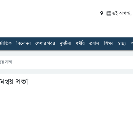
৬ই আগস্ট, ২
র্জাতিক
বিনোদন
খেলার খবর
দুর্ঘটনা
ধর্মীয়
প্রবাস
শিক্ষা
স্বাস্থ্য
অ
্বয় সভা
মন্বয় সভা