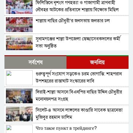
ফিলিস্তিনে নৃশংস গণহত্যা ও গাজাগামী ত্রাণবাহী
নৌবহর আটকের প্রতিবাদে শাল্লায় বিক্ষোভ মিছিল
শাল্লায় নাছির চৌধুরী’র জনসভায় জনতার ঢল
সুনামগঞ্জের শাল্লা উপজেলা স্বেচ্ছাসেবকদলের কর্মী
সভা অনুষ্ঠিত
দিরাইয়ে মাওলানা মুশতাক গাজীনগরীর হত্যার
সর্বশেষ
জনপ্রিয়
প্রতিবাদে বিক্ষোভ মিছিল ও সমাবেশ অনুষ্ঠিত
গুরুত্বপূর্ণ সংযোগ সড়কেও চরম ভোগান্তি: শাহপরান
শাল্লায় স্বেচ্চায় রক্তদানের ছোট উদ্যোগ থেকে সুদৃঢ়
উপশহরের রাস্তাঘাট সংস্কারের দাবি
মানবিক নেটওয়ার্ক
দিরাই-শাল্লা আসনে বিএনপির নাছির উদ্দিন চৌধুরীর
শাল্লায় বিএনপির প্রতিষ্ঠাবার্ষিকী পালিত
মনোনয়নপত্র সংগ্রহ
সিলেট-৪ আসনে লাঙ্গলের কাণ্ডারি সাবেক ছাত্রনেতা
নাশকতার মামলায় বিএনপির ৫২ নেতাকর্মী
মুজিবুর রহমান ডালিম
আসামি,বিএনপি সেক্রেটারী প্রার্থী সহোদর আ,লীগ
নেতা ওই মামলার প্রধান সাক্ষী!
Что такое пункт в трейдинге?
তাহিরপুরে ব্যবসায়ীর বিরুদ্ধে মিথ্যা মামলা প্রতিকার