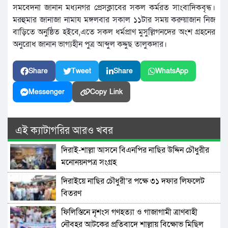
সমবেদনা জানান মধ্যনগর প্রেসক্লাবের সকল কর্মরত সাংবাদিকবৃন্ধ।
মরহুমার জানাজা নামায মঙ্গলবার সকাল ১১টার সময় করুয়াজান নিজ
বাড়িতে অনুষ্ঠিত হইবে,এতে সকল ধর্মপ্রাণ মুসুল্লিগনদের অংশ গ্রহনের
অনুরোধ জানান ভাগ্যহীন পুত্র আব্দুল কদ্দুছ তালুকদার।
Share
Tweet
Share
WhatsApp
Messenger
Copy Link
এই ক্যাটাগরির আরও খবর
দিরাই-শাল্লা আসনে বিএনপির নাছির উদ্দিন চৌধুরীর
মনোনয়নপত্র সংগ্রহ
দিরাইয়ে নাছির চৌধুরী’র পক্ষে ৩১ দফার লিফলেট
বিতরণ
ফিলিস্তিনে নৃশংস গণহত্যা ও গাজাগামী ত্রাণবাহী
নৌবহর আটকের প্রতিবাদে শাল্লায় বিক্ষোভ মিছিল