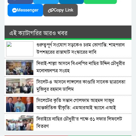
Messenger
Copy Link
এই ক্যাটাগরির আরও খবর
গুরুত্বপূর্ণ সংযোগ সড়কেও চরম ভোগান্তি: শাহপরান
উপশহরের রাস্তাঘাট সংস্কারের দাবি
দিরাই-শাল্লা আসনে বিএনপির নাছির উদ্দিন চৌধুরীর
মনোনয়নপত্র সংগ্রহ
সিলেট-৪ আসনে লাঙ্গলের কাণ্ডারি সাবেক ছাত্রনেতা
মুজিবুর রহমান ডালিম
সিলেটের কৃতি সন্তান গোলফাম আহমদ সাজুর
আন্তর্জাতিক স্বীকৃতি: এমআরআই স্ক্যানে এআই
প্রয়োগে পিএইচডি অর্জন
দিরাইয়ে নাছির চৌধুরী’র পক্ষে ৩১ দফার লিফলেট
বিতরণ