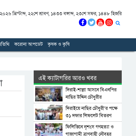
০২৬ খ্রিস্টাব্দ
,
২২শে শ্রাবণ, ১৪৩৩ বঙ্গাব্দ
,
২৩শে সফর, ১৪৪৮ হিজরি
তিথি
করোনা আপডেট
কৃষক ও কৃষি
এই ক্যাটাগরির আরও খবর
া
দিরাই-শাল্লা আসনে বিএনপির
নাছির উদ্দিন চৌধুরীর
মনোনয়নপত্র সংগ্রহ
দিরাইয়ে নাছির চৌধুরী’র পক্ষে
৩১ দফার লিফলেট বিতরণ
ফিলিস্তিনে নৃশংস গণহত্যা ও
গাজাগামী ত্রাণবাহী নৌবহর