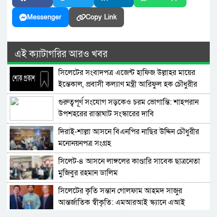
Messenger
Copy Link
এই ক্যাটাগরির আরও খবর
সিলেটের সংবাদপত্র এজেন্ট হাফিজ উল্লাহর মায়ের
ইন্তেকাল, প্রবাসী কল্যাণ মন্ত্রী আরিফুল হক চৌধুরীর
শোক
গুরুত্বপূর্ণ সংযোগ সড়কেও চরম ভোগান্তি: শাহপরান
উপশহরের রাস্তাঘাট সংস্কারের দাবি
দিরাই-শাল্লা আসনে বিএনপির নাছির উদ্দিন চৌধুরীর
মনোনয়নপত্র সংগ্রহ
সিলেট-৪ আসনে লাঙ্গলের কাণ্ডারি সাবেক ছাত্রনেতা
মুজিবুর রহমান ডালিম
সিলেটের কৃতি সন্তান গোলফাম আহমদ সাজুর
আন্তর্জাতিক স্বীকৃতি: এমআরআই স্ক্যানে এআই
প্রয়োগে পিএইচডি অর্জন