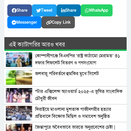
Share
Tweet
Share
WhatsApp
Messenger
Copy Link
এই ক্যাটাগরির আরও খবর
কোম্পানীগঞ্জে বিএনপির ‘রাষ্ট্র কাঠামো মেরামত’ ৩১
দফার লিফলেট বিতরণ ও গণসংযোগ
জলবায়ূ পরিবর্তনে হুমকির মুখে সিলেট
স্টার এক্সিলেন্স অ্যাওয়ার্ড ২০২৫-এ ভূষিত সাংবাদিক
চৌধুরী জীবন
দিরাইয়ে মাওলানা মুশতাক গাজীনগরীর হত্যার
প্রতিবাদে বিক্ষোভ মিছিল ও সমাবেশ অনুষ্ঠিত
জৈন্তাপুরে অবৈধভাবে ভারতে অনুপ্রবেশের চেষ্টা |