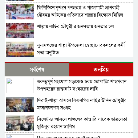
ফিলিস্তিনে নৃশংস গণহত্যা ও গাজাগামী ত্রাণবাহী
নৌবহর আটকের প্রতিবাদে শাল্লায় বিক্ষোভ মিছিল
শাল্লায় নাছির চৌধুরী’র জনসভায় জনতার ঢল
সুনামগঞ্জের শাল্লা উপজেলা স্বেচ্ছাসেবকদলের কর্মী
সভা অনুষ্ঠিত
দিরাইয়ে মাওলানা মুশতাক গাজীনগরীর হত্যার
সর্বশেষ
জনপ্রিয়
প্রতিবাদে বিক্ষোভ মিছিল ও সমাবেশ অনুষ্ঠিত
গুরুত্বপূর্ণ সংযোগ সড়কেও চরম ভোগান্তি: শাহপরান
শাল্লায় স্বেচ্চায় রক্তদানের ছোট উদ্যোগ থেকে সুদৃঢ়
উপশহরের রাস্তাঘাট সংস্কারের দাবি
মানবিক নেটওয়ার্ক
দিরাই-শাল্লা আসনে বিএনপির নাছির উদ্দিন চৌধুরীর
শাল্লায় বিএনপির প্রতিষ্ঠাবার্ষিকী পালিত
মনোনয়নপত্র সংগ্রহ
সিলেট-৪ আসনে লাঙ্গলের কাণ্ডারি সাবেক ছাত্রনেতা
নাশকতার মামলায় বিএনপির ৫২ নেতাকর্মী
মুজিবুর রহমান ডালিম
আসামি,বিএনপি সেক্রেটারী প্রার্থী সহোদর আ,লীগ
নেতা ওই মামলার প্রধান সাক্ষী!