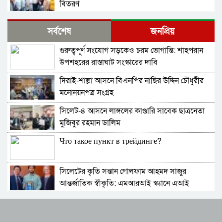
বিতরণ
কোম্পানীগঞ্জে বিএনপির ‘রাষ্ট্র কাঠামো মেরামত’ ৩১
সর্বশেষ
জনপ্রিয়
দফার লিফলেট বিতরণ ও গণসংযোগ
গুরুত্বপূর্ণ সংযোগ সড়কেও চরম ভোগান্তি: শাহপরান
জকিগঞ্জে আইনের তোয়াক্কা নেই! খাসজমি দখল করে
উপশহরের রাস্তাঘাট সংস্কারের দাবি
নির্বিঘ্নে ভবন বানাচ্ছেন সোনাসার বাজার কমিটির নেতা
আলাউদ্দিন আলাই
দিরাই-শাল্লা আসনে বিএনপির নাছির উদ্দিন চৌধুরীর
বন্ধ থাকবে সিলেটের ৭টি এলাকায় দীর্ঘ ৯ ঘণ্টা বিদ্যুৎ
মনোনয়নপত্র সংগ্রহ
সিলেট-৪ আসনে লাঙ্গলের কাণ্ডারি সাবেক ছাত্রনেতা
নিরাপত্তাহীনতায় লাভলুর পরিবার: সিলেটে সশস্ত্র
মুজিবুর রহমান ডালিম
হামলায়, লুন্ঠিত অর্থ-স্বর্ণ
Что такое пункт в трейдинге?
জলবায়ূ পরিবর্তনে হুমকির মুখে সিলেট
সিলেটের কৃতি সন্তান গোলফাম আহমদ সাজুর
বৈশ্বিক জলবায়ু পরিবর্তনের বিরূপ প্রভাব-আমাদের
আন্তর্জাতিক স্বীকৃতি: এমআরআই স্ক্যানে এআই
করণীয়
প্রয়োগে পিএইচডি অর্জন
দিরাইয়ে নাছির চৌধুরী’র পক্ষে ৩১ দফার লিফলেট
স্টার এক্সিলেন্স অ্যাওয়ার্ড ২০২৫-এ ভূষিত সাংবাদিক
বিতরণ
চৌধুরী জীবন