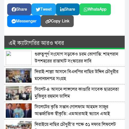
Share
Tweet
Share
WhatsApp
Messenger
Copy Link
এই ক্যাটাগরির আরও খবর
গুরুত্বপূর্ণ সংযোগ সড়কেও চরম ভোগান্তি: শাহপরান
উপশহরের রাস্তাঘাট সংস্কারের দাবি
দিরাই-শাল্লা আসনে বিএনপির নাছির উদ্দিন চৌধুরীর
মনোনয়নপত্র সংগ্রহ
সিলেট-৪ আসনে লাঙ্গলের কাণ্ডারি সাবেক ছাত্রনেতা
মুজিবুর রহমান ডালিম
সিলেটের কৃতি সন্তান গোলফাম আহমদ সাজুর
আন্তর্জাতিক স্বীকৃতি: এমআরআই স্ক্যানে এআই
প্রয়োগে পিএইচডি অর্জন
দিরাইয়ে নাছির চৌধুরী’র পক্ষে ৩১ দফার লিফলেট