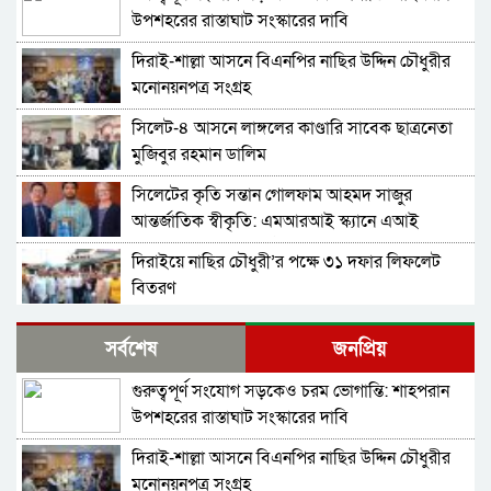
উপশহরের রাস্তাঘাট সংস্কারের দাবি
দিরাই-শাল্লা আসনে বিএনপির নাছির উদ্দিন চৌধুরীর
মনোনয়নপত্র সংগ্রহ
সিলেট-৪ আসনে লাঙ্গলের কাণ্ডারি সাবেক ছাত্রনেতা
মুজিবুর রহমান ডালিম
সিলেটের কৃতি সন্তান গোলফাম আহমদ সাজুর
আন্তর্জাতিক স্বীকৃতি: এমআরআই স্ক্যানে এআই
প্রয়োগে পিএইচডি অর্জন
দিরাইয়ে নাছির চৌধুরী’র পক্ষে ৩১ দফার লিফলেট
বিতরণ
কোম্পানীগঞ্জে বিএনপির ‘রাষ্ট্র কাঠামো মেরামত’ ৩১
সর্বশেষ
জনপ্রিয়
দফার লিফলেট বিতরণ ও গণসংযোগ
গুরুত্বপূর্ণ সংযোগ সড়কেও চরম ভোগান্তি: শাহপরান
জকিগঞ্জে আইনের তোয়াক্কা নেই! খাসজমি দখল করে
উপশহরের রাস্তাঘাট সংস্কারের দাবি
নির্বিঘ্নে ভবন বানাচ্ছেন সোনাসার বাজার কমিটির নেতা
আলাউদ্দিন আলাই
দিরাই-শাল্লা আসনে বিএনপির নাছির উদ্দিন চৌধুরীর
বন্ধ থাকবে সিলেটের ৭টি এলাকায় দীর্ঘ ৯ ঘণ্টা বিদ্যুৎ
মনোনয়নপত্র সংগ্রহ