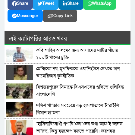
Share
Tweet
Share
WhatsApp
Messenger
Copy Link
এই ক্যাটাগরির আরও খবর
কবি শাহিন আলমের জন্য আসামের মাটির খাঁচায়
১০০টি গানের চুক্তি
মেক্সিকো নয়, মুশফিককে ওয়াশিংটনে দেখতে চান
আমেরিকান কূটনীতিক
বিশ্বম্ভরপুরের সিমান্তে বিএসএফের গুলিতে গুলিবিদ্ধ
বাংলাদেশি
দক্ষিণ গা*জার সবচেয়ে বড় হাসপাতালে ই*রাইলি
বিমান হা*মলা
‘হাসিনাবিরোধী গণ বি*ক্ষো*ভের কথা আগেই জানত
ভা*রত, কিন্তু হস্তক্ষেপ করতে পারেনি। জয়শঙ্কর