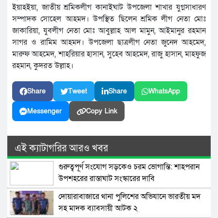
ইয়াহইয়া, জাতীয় শ্রমিকলীগ কানাইঘাট উপজেলা শাখার যুগ্নসাধারণ
সম্পাদক সোহেল আহমদ। উপস্থিত ছিলেন শ্রমিক লীগ নেতা মোঃ
জাকারিয়া, যুবলীগ নেতা মোঃ আবুল্লাহ আল মামুন, আইমানুর রহমান
সাগর ও রামিম আহমদ। উপজেলা ছাত্রলীগ নেতা জুনেদ আহমেদ,
মারুফ আহমেদ, শাহরিয়ার হাসান, সুহেব আহমেদ, রাজু হাসান, মাহফুজ
রহমান, কুদরত উল্লাহ।
Share
Tweet
Share
WhatsApp
Messenger
Copy Link
এই ক্যাটাগরির আরও খবর
গুরুত্বপূর্ণ সংযোগ সড়কেও চরম ভোগান্তি: শাহপরান
উপশহরের রাস্তাঘাট সংস্কারের দাবি
দোয়ারাবাজারে থানা পুলিশের অভিযানে ভারতীয় মদ
সহ মাদক ব্যাবসায়ী আটক ২