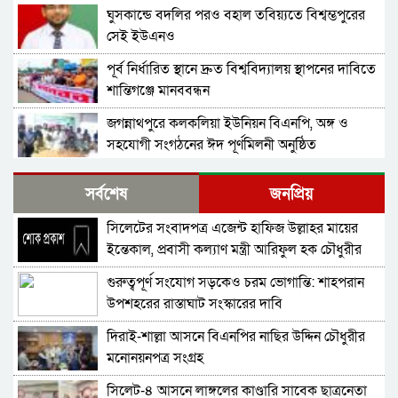
ঘুসকান্ডে বদলির পরও বহাল তবিয়্যতে বিশ্বম্ভপুরের
সেই ইউএনও
পূর্ব নির্ধারিত স্থানে দ্রুত বিশ্ববিদ্যালয় স্থাপনের দাবিতে
শান্তিগঞ্জে মানববন্ধন
জগন্নাথপুরে কলকলিয়া ইউনিয়ন বিএনপি, অঙ্গ ও
সহযোগী সংগঠনের ঈদ পূর্ণমিলনী অনুষ্ঠিত
বাংলাদেশ জামায়াতে ইসলামীর আমির ডা. শফিকুর
সর্বশেষ
জনপ্রিয়
রহমান বলেছেন গণহত্যার বিচার করতে হবে
সিলেটের সংবাদপত্র এজেন্ট হাফিজ উল্লাহর মায়ের
নিখোঁজ সংবাদ
ইন্তেকাল, প্রবাসী কল্যাণ মন্ত্রী আরিফুল হক চৌধুরীর
শোক
গুরুত্বপূর্ণ সংযোগ সড়কেও চরম ভোগান্তি: শাহপরান
ই-সিম বাংলাদেশে পিছিয়ে কেন?
উপশহরের রাস্তাঘাট সংস্কারের দাবি
দিরাই-শাল্লা আসনে বিএনপির নাছির উদ্দিন চৌধুরীর
দোয়ারায় স্বেচ্ছা সেবক লী গ নেতাসহ যু বলীগ সদস্য
মনোনয়নপত্র সংগ্রহ
গ্রে*ফতার
সিলেট-৪ আসনে লাঙ্গলের কাণ্ডারি সাবেক ছাত্রনেতা
শহীদ মিনারে চাকরিচ্যুত বিডিআর সদস্যদের অবস্থান