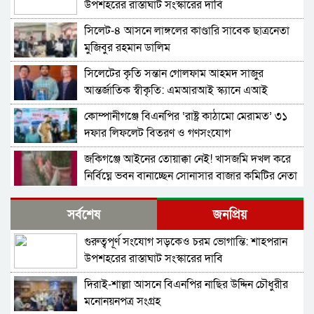
উপশহরের রাস্তাঘাট সংস্কারের দাবি
সিলেট-৪ আসনে লাঙ্গলের কাণ্ডারি সাবেক ছাত্রনেতা
মুজিবুর রহমান ডালিম
সিলেটের কৃতি সন্তান গোলফাম আহমদ সাজুর
আন্তর্জাতিক স্বীকৃতি: এমআরআই স্ক্যানে এআই
প্রয়োগে পিএইচডি অর্জন
কোম্পানীগঞ্জে বিএনপির ‘রাষ্ট্র কাঠামো মেরামত’ ৩১
দফার লিফলেট বিতরণ ও গণসংযোগ
জকিগঞ্জে আইনের তোয়াক্কা নেই! খাসজমি দখল করে
নির্বিঘ্নে ভবন বানাচ্ছেন সোনাসার বাজার কমিটির নেতা
আলাউদ্দিন আলাই
বন্ধ থাকবে সিলেটের ৭টি এলাকায় দীর্ঘ ৯ ঘণ্টা বিদ্যুৎ
সর্বশেষ
জনপ্রিয়
গুরুত্বপূর্ণ সংযোগ সড়কেও চরম ভোগান্তি: শাহপরান
নিরাপত্তাহীনতায় লাভলুর পরিবার: সিলেটে সশস্ত্র
উপশহরের রাস্তাঘাট সংস্কারের দাবি
হামলায়, লুন্ঠিত অর্থ-স্বর্ণ
দিরাই-শাল্লা আসনে বিএনপির নাছির উদ্দিন চৌধুরীর
ন্যাব নেতৃবৃন্দের ওসমানী মেডিক্যাল কলেজ এর
মনোনয়নপত্র সংগ্রহ
নবনিযুক্ত সহকারী পরিচালকের সাথে শুভেচ্ছা বিনিময়