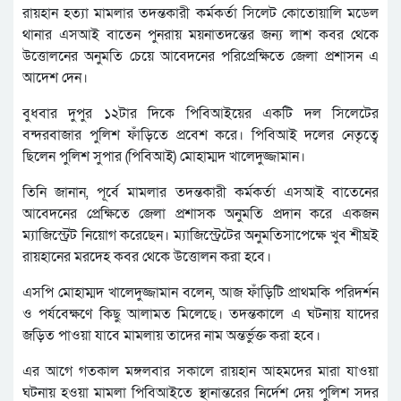
রায়হান হত্যা মামলার তদন্তকারী কর্মকর্তা সিলেট কোতোয়ালি মডেল
থানার এসআই বাতেন পুনরায় ময়নাতদন্তের জন্য লাশ কবর থেকে
উত্তোলনের অনুমতি চেয়ে আবেদনের পরিপ্রেক্ষিতে জেলা প্রশাসন এ
আদেশ দেন।
বুধবার দুপুর ১২টার দিকে পিবিআইয়ের একটি দল সিলেটের
বন্দরবাজার পুলিশ ফাঁড়িতে প্রবেশ করে। পিবিআই দলের নেতৃত্বে
ছিলেন পুলিশ সুপার (পিবিআই) মোহাম্মদ খালেদুজ্জামান।
তিনি জানান, পূর্বে মামলার তদন্তকারী কর্মকর্তা এসআই বাতেনের
আবেদনের প্রেক্ষিতে জেলা প্রশাসক অনুমতি প্রদান করে একজন
ম্যাজিস্ট্রেট নিয়োগ করেছেন। ম্যাজিস্ট্রেটের অনুমতিসাপেক্ষে খুব শীঘ্রই
রায়হানের মরদেহ কবর থেকে উত্তোলন করা হবে।
এসপি মোহাম্মদ খালেদুজ্জামান বলেন, আজ ফাঁড়িটি প্রাথমকি পরিদর্শন
ও পর্যবেক্ষণে কিছু আলামত মিলেছে। তদন্তকালে এ ঘটনায় যাদের
জড়িত পাওয়া যাবে মামলায় তাদের নাম অন্তর্ভুক্ত করা হবে।
এর আগে গতকাল মঙ্গলবার সকালে রায়হান আহমদের মারা যাওয়া
ঘটনায় হওয়া মামলা পিবিআইতে স্থানান্তরের নির্দেশ দেয় পুলিশ সদর