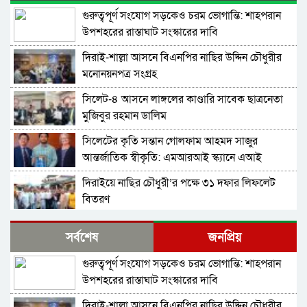
গুরুত্বপূর্ণ সংযোগ সড়কেও চরম ভোগান্তি: শাহপরান
উপশহরের রাস্তাঘাট সংস্কারের দাবি
দিরাই-শাল্লা আসনে বিএনপির নাছির উদ্দিন চৌধুরীর
মনোনয়নপত্র সংগ্রহ
সিলেট-৪ আসনে লাঙ্গলের কাণ্ডারি সাবেক ছাত্রনেতা
মুজিবুর রহমান ডালিম
সিলেটের কৃতি সন্তান গোলফাম আহমদ সাজুর
আন্তর্জাতিক স্বীকৃতি: এমআরআই স্ক্যানে এআই
প্রয়োগে পিএইচডি অর্জন
দিরাইয়ে নাছির চৌধুরী’র পক্ষে ৩১ দফার লিফলেট
বিতরণ
কোম্পানীগঞ্জে বিএনপির ‘রাষ্ট্র কাঠামো মেরামত’ ৩১
সর্বশেষ
জনপ্রিয়
দফার লিফলেট বিতরণ ও গণসংযোগ
গুরুত্বপূর্ণ সংযোগ সড়কেও চরম ভোগান্তি: শাহপরান
জকিগঞ্জে আইনের তোয়াক্কা নেই! খাসজমি দখল করে
উপশহরের রাস্তাঘাট সংস্কারের দাবি
নির্বিঘ্নে ভবন বানাচ্ছেন সোনাসার বাজার কমিটির নেতা
আলাউদ্দিন আলাই
দিরাই-শাল্লা আসনে বিএনপির নাছির উদ্দিন চৌধুরীর