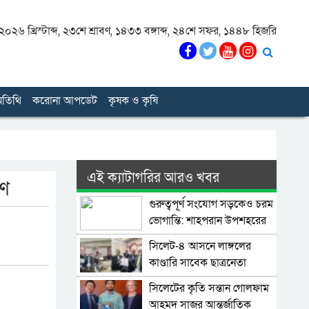
০২৬ খ্রিস্টাব্দ
,
২৩শে শ্রাবণ, ১৪৩৩ বঙ্গাব্দ
,
২৪শে সফর, ১৪৪৮ হিজরি
তিথি
করোনা আপডেট
কৃষক ও কৃষি
এই ক্যাটাগরির আরও খবর
রণ
গুরুত্বপূর্ণ সংযোগ সড়কেও চরম
ভোগান্তি: শাহপরান উপশহরের
রাস্তাঘাট সংস্কারের দাবি
সিলেট-৪ আসনে লাঙ্গলের
কাণ্ডারি সাবেক ছাত্রনেতা
মুজিবুর রহমান ডালিম
সিলেটের কৃতি সন্তান গোলফাম
আহমদ সাজুর আন্তর্জাতিক