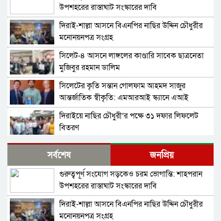
উপশহরের রাস্তাঘাট সংস্কারের দাবি
দিরাই-শাল্লা আসনে বিএনপির নাছির উদ্দিন চৌধুরীর
মনোনয়নপত্র সংগ্রহ
সিলেট-৪ আসনে লাঙ্গলের কাণ্ডারি সাবেক ছাত্রনেতা
মুজিবুর রহমান ডালিম
সিলেটের কৃতি সন্তান গোলফাম আহমদ সাজুর
আন্তর্জাতিক স্বীকৃতি: এমআরআই স্ক্যানে এআই
প্রয়োগে পিএইচডি অর্জন
দিরাইয়ে নাছির চৌধুরী’র পক্ষে ৩১ দফার লিফলেট
বিতরণ
কোম্পানীগঞ্জে বিএনপির ‘রাষ্ট্র কাঠামো মেরামত’ ৩১
সর্বশেষ
জনপ্রিয়
দফার লিফলেট বিতরণ ও গণসংযোগ
গুরুত্বপূর্ণ সংযোগ সড়কেও চরম ভোগান্তি: শাহপরান
জকিগঞ্জে আইনের তোয়াক্কা নেই! খাসজমি দখল করে
উপশহরের রাস্তাঘাট সংস্কারের দাবি
নির্বিঘ্নে ভবন বানাচ্ছেন সোনাসার বাজার কমিটির নেতা
আলাউদ্দিন আলাই
দিরাই-শাল্লা আসনে বিএনপির নাছির উদ্দিন চৌধুরীর
বন্ধ থাকবে সিলেটের ৭টি এলাকায় দীর্ঘ ৯ ঘণ্টা বিদ্যুৎ
মনোনয়নপত্র সংগ্রহ