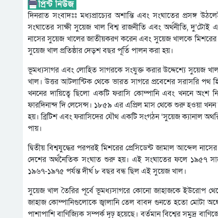
দিনরাত সংবাদঃঃ মধ্যপ্রাচ্যের অশান্তি এবং সংঘাতের প্রসঙ্গ 
সংঘাতের সাক্ষী সুয়েজ খাল বিশ্ব রাজনীতি এবং অর্থনীতি, দু’টোই 
নাসের সুয়েজ খালের জাতীয়করণ করেন এবং সুয়েজ খালকে মিশরের জাতীয়
সুয়েজ খাল প্রতিষ্ঠার দেড়শ বছর পূর্তি পালন করা হয়।
ভূমধ্যসাগর এবং লোহিত সাগরকে সংযুক্ত করার উদ্দেশ্যে সুয়েজ খাল 
খাল। উত্তর আটলান্টিক থেকে ভারত সাগরে প্রবেশের সরাসরি পথ হ
খননের দায়িত্বে ছিলো একটি ফরাসি কোম্পানি এবং খননে অংশ নিয়
ফারদিনান্দ দি লেসেন্স। ১৮৫৯ এর এপ্রিল মাস থেকে শুরু হওয়া খনন
হয়। ব্রিটিশ এবং ফরাসিদের যৌথ একটি সংগঠন ‘সুয়েজ ক্যানাল অথরিটি’ 
পায়।
দ্বিতীয় বিশ্বযুদ্ধের পরপরই মিশরের প্রেসিডেন্ট জামাল আব্দেল
দেশের অর্থনৈতিক সংঘাত শুরু হয়। এই সংঘাতের ফলে ১৯৫৭ সালের
১৯৬৭-১৯৭৫ পর্যন্ত দীর্ঘ ৮ বছর বন্ধ ছিল এই সুয়েজ খাল।
সুয়েজ খাল তৈরির পূর্বে ভূমধ্যসাগরে কোনো জাহাজকে ইউরোপ 
জাহাজ কোম্পানিগুলোকে জ্বালানি তেল বাবদ গুনতে হতো মোটা অঙ্
পাশাপাশি বাণিজ্যিক সম্পর্ক দৃঢ় হয়েছে। বর্তমান বিশ্বের সমুদ্র বা