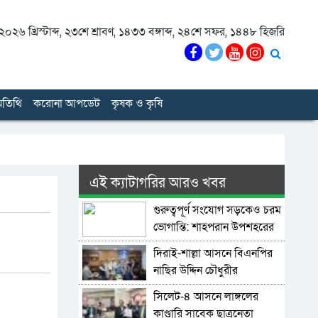
০২৬ খ্রিস্টাব্দ
,
২৩শে শ্রাবণ, ১৪৩৩ বঙ্গাব্দ
,
২৪শে সফর, ১৪৪৮ হিজরি
তিথি
করোনা আপডেট
কৃষক ও কৃষি
এই ক্যাটাগরির আরও খবর
গুরুত্বপূর্ণ সংযোগ সড়কেও চরম
ভোগান্তি: শাহপরান উপশহরের
রাস্তাঘাট সংস্কারের দাবি
দিরাই-শাল্লা আসনে বিএনপির
নাছির উদ্দিন চৌধুরীর
মনোনয়নপত্র সংগ্রহ
সিলেট-৪ আসনে লাঙ্গলের
কাণ্ডারি সাবেক ছাত্রনেতা