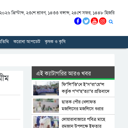
০২৬ খ্রিস্টাব্দ
,
২৩শে শ্রাবণ, ১৪৩৩ বঙ্গাব্দ
,
২৪শে সফর, ১৪৪৮ হিজরি
তিথি
করোনা আপডেট
কৃষক ও কৃষি
এই ক্যাটাগরির আরও খবর
মীম
ফি*লি*স্তি*নে ই*স*রা*য়ে*ল
কর্তৃক গ*ণ*হ*ত্যা*র প্রতিবাদে
কলকলিয়ায় ইমাম মুয়াজ্জিন
ছাতক পৌর খেলাফত
কল্যাণ পরিষদ এর সংহতি ও
মজলিসের মজলিসে শুরার
বি*ক্ষো*ভ মিছিল
অধিবেশন ও ইফতার মাহফিল
দোয়ারাবাজারে পবিত্র মাহে
রমজান উপলক্ষে ইফতার