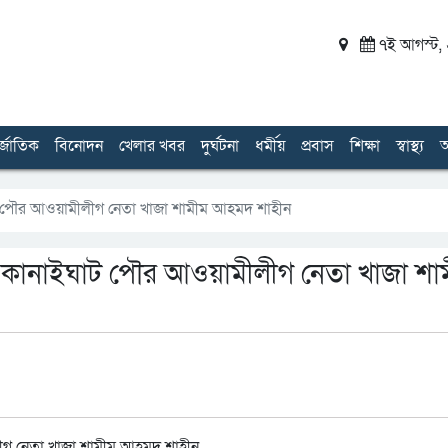
৭ই আগস্ট, ২
র্জাতিক
বিনোদন
খেলার খবর
দুর্ঘটনা
ধর্মীয়
প্রবাস
শিক্ষা
স্বাস্থ্য
অ
ইঘাট পৌর আওয়ামীলীগ নেতা খাজা শামীম আহমদ শাহীন
ছেন কানাইঘাট পৌর আওয়ামীলীগ নেতা খাজা শা