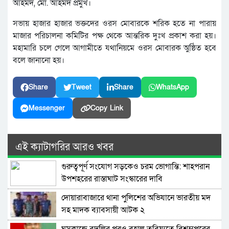
আহমদ, মো. আহমদ প্রমুখ।
সভায় হাজার হাজার ভক্তদের ওরস মোবারকে শরিক হতে না পারায়
মাজার পরিচালনা কমিটির পক্ষ থেকে আন্তরিক দুঃখ প্রকাশ করা হয়।
মহামারি চলে গেলে আগামীতে যথানিয়মে ওরস মোবারক অুষ্ঠিত হবে
বলে জানানো হয়।
Share
Tweet
Share
WhatsApp
Messenger
Copy Link
এই ক্যাটাগরির আরও খবর
গুরুত্বপূর্ণ সংযোগ সড়কেও চরম ভোগান্তি: শাহপরান
উপশহরের রাস্তাঘাট সংস্কারের দাবি
দোয়ারাবাজারে থানা পুলিশের অভিযানে ভারতীয় মদ
সহ মাদক ব্যাবসায়ী আটক ২