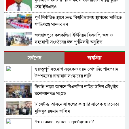
ঘুসকান্ডে বদলির পরও বহাল তবিয়্যতে বিশ্বম্ভপুরের
সেই ইউএনও
পূর্ব নির্ধারিত স্থানে দ্রুত বিশ্ববিদ্যালয় স্থাপনের দাবিতে
শান্তিগঞ্জে মানববন্ধন
জগন্নাথপুরে কলকলিয়া ইউনিয়ন বিএনপি, অঙ্গ ও
সহযোগী সংগঠনের ঈদ পূর্ণমিলনী অনুষ্ঠিত
বাংলাদেশ জামায়াতে ইসলামীর আমির ডা. শফিকুর
সর্বশেষ
জনপ্রিয়
রহমান বলেছেন গণহত্যার বিচার করতে হবে
গুরুত্বপূর্ণ সংযোগ সড়কেও চরম ভোগান্তি: শাহপরান
নিখোঁজ সংবাদ
উপশহরের রাস্তাঘাট সংস্কারের দাবি
দিরাই-শাল্লা আসনে বিএনপির নাছির উদ্দিন চৌধুরীর
ই-সিম বাংলাদেশে পিছিয়ে কেন?
মনোনয়নপত্র সংগ্রহ
সিলেট-৪ আসনে লাঙ্গলের কাণ্ডারি সাবেক ছাত্রনেতা
দোয়ারায় স্বেচ্ছা সেবক লী গ নেতাসহ যু বলীগ সদস্য
মুজিবুর রহমান ডালিম
গ্রে*ফতার
Что такое пункт в трейдинге?
শহীদ মিনারে চাকরিচ্যুত বিডিআর সদস্যদের অবস্থান