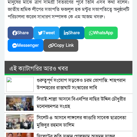
মানুষের মাঝে ত্রাণ সামগ্রী বিতরণের পূর্বে তিনি এসব কথা বলেন।
জাতীয় শ্রমিক লীগের সভাপতি ফজলুল হক মন্টুর সভাপতিত্বে অনুষ্ঠানটি
পরিচালনা করেন সাধারণ সম্পাদক কে এম আজম খসরু।
Share
Tweet
Share
WhatsApp
Messenger
Copy Link
এই ক্যাটাগরির আরও খবর
গুরুত্বপূর্ণ সংযোগ সড়কেও চরম ভোগান্তি: শাহপরান
উপশহরের রাস্তাঘাট সংস্কারের দাবি
দিরাই-শাল্লা আসনে বিএনপির নাছির উদ্দিন চৌধুরীর
মনোনয়নপত্র সংগ্রহ
সিলেট-৪ আসনে লাঙ্গলের কাণ্ডারি সাবেক ছাত্রনেতা
মুজিবুর রহমান ডালিম
সিলেটের কৃতি সন্তান গোলফাম আহমদ সাজুর