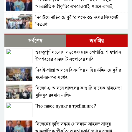
আন্তর্জাতিক স্বীকৃতি: এমআরআই স্ক্যানে এআই
প্রয়োগে পিএইচডি অর্জন
দিরাইয়ে নাছির চৌধুরী’র পক্ষে ৩১ দফার লিফলেট
বিতরণ
কোম্পানীগঞ্জে বিএনপির ‘রাষ্ট্র কাঠামো মেরামত’ ৩১
সর্বশেষ
জনপ্রিয়
দফার লিফলেট বিতরণ ও গণসংযোগ
গুরুত্বপূর্ণ সংযোগ সড়কেও চরম ভোগান্তি: শাহপরান
জকিগঞ্জে আইনের তোয়াক্কা নেই! খাসজমি দখল করে
উপশহরের রাস্তাঘাট সংস্কারের দাবি
নির্বিঘ্নে ভবন বানাচ্ছেন সোনাসার বাজার কমিটির নেতা
আলাউদ্দিন আলাই
দিরাই-শাল্লা আসনে বিএনপির নাছির উদ্দিন চৌধুরীর
বন্ধ থাকবে সিলেটের ৭টি এলাকায় দীর্ঘ ৯ ঘণ্টা বিদ্যুৎ
মনোনয়নপত্র সংগ্রহ
সিলেট-৪ আসনে লাঙ্গলের কাণ্ডারি সাবেক ছাত্রনেতা
নিরাপত্তাহীনতায় লাভলুর পরিবার: সিলেটে সশস্ত্র
মুজিবুর রহমান ডালিম
হামলায়, লুন্ঠিত অর্থ-স্বর্ণ
Что такое пункт в трейдинге?
জলবায়ূ পরিবর্তনে হুমকির মুখে সিলেট
সিলেটের কৃতি সন্তান গোলফাম আহমদ সাজুর
বৈশ্বিক জলবায়ু পরিবর্তনের বিরূপ প্রভাব-আমাদের
আন্তর্জাতিক স্বীকৃতি: এমআরআই স্ক্যানে এআই