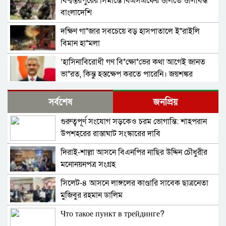
বিশ্বম্ভরপুরের সিমান্তে বিএসএফের গুলিতে গুলিবিদ্ধ
বাংলাদেশি
দক্ষিণ গা*জার সবচেয়ে বড় হাসপাতালে ই*রাইলি
বিমান হা*মলা
‘হাসিনাবিরোধী গণ বি*ক্ষো*ভের কথা আগেই জানত
ভা*রত, কিন্তু হস্তক্ষেপ করতে পারেনি। জয়শঙ্কর
গাজায় ইসরাইলি বর্বরতায় ক্ষুব্ধ জাতিসংঘ মহাসচিব
সর্বশেষ
জনপ্রিয়
গুরুত্বপূর্ণ সংযোগ সড়কেও চরম ভোগান্তি: শাহপরান
মৌলিক সংস্কারের ভিত্তি অন্তর্বর্তী সরকারের সময়েই
উপশহরের রাস্তাঘাট সংস্কারের দাবি
করতে হবে: নাহিদ
দিরাই-শাল্লা আসনে বিএনপির নাছির উদ্দিন চৌধুরীর
প্রধান উপদেষ্টার সঙ্গে বৈঠক জাতিসংঘ মহাসচিবের
মনোনয়নপত্র সংগ্রহ
সিলেট-৪ আসনে লাঙ্গলের কাণ্ডারি সাবেক ছাত্রনেতা
পাকিস্তানে ট্রেনে জি ম্মি দেড় শতাধিক যাত্রী উ*দ্ধার,
মুজিবুর রহমান ডালিম
নিরাপত্তা বাহিনীর অ ভি যা নে নি*হত ২৭ স*ন্ত্রা*সী নি*হ
ত
Что такое пункт в трейдинге?
ভারতে নকল ও ভেজাল ওষুধে সয়লাব বাজার, ঝুঁকিতে