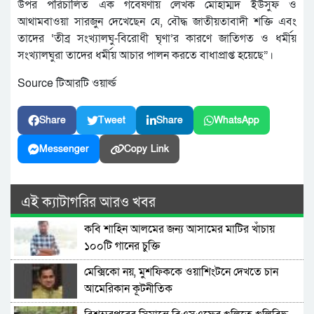
উপর পরিচালিত এক গবেষণায় লেখক মোহাম্মদ ইউসুফ ও
আথামবাওয়া সারজুন দেখেছেন যে, বৌদ্ধ জাতীয়তাবাদী শক্তি এবং
তাদের ‘তীব্র সংখ্যালঘু-বিরোধী ঘৃণা’র কারণে জাতিগত ও ধর্মীয়
সংখ্যালঘুরা তাদের ধর্মীয় আচার পালন করতে বাধাপ্রাপ্ত হয়েছে”।
Source টিআরটি ওয়ার্ল্ড
Share
Tweet
Share
WhatsApp
Messenger
Copy Link
এই ক্যাটাগরির আরও খবর
কবি শাহিন আলমের জন্য আসামের মাটির খাঁচায়
১০০টি গানের চুক্তি
মেক্সিকো নয়, মুশফিককে ওয়াশিংটনে দেখতে চান
আমেরিকান কূটনীতিক