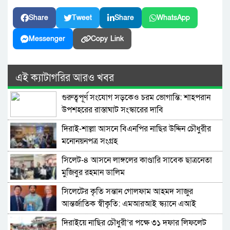
Share
Tweet
Share
WhatsApp
Messenger
Copy Link
এই ক্যাটাগরির আরও খবর
গুরুত্বপূর্ণ সংযোগ সড়কেও চরম ভোগান্তি: শাহপরান
উপশহরের রাস্তাঘাট সংস্কারের দাবি
দিরাই-শাল্লা আসনে বিএনপির নাছির উদ্দিন চৌধুরীর
মনোনয়নপত্র সংগ্রহ
সিলেট-৪ আসনে লাঙ্গলের কাণ্ডারি সাবেক ছাত্রনেতা
মুজিবুর রহমান ডালিম
সিলেটের কৃতি সন্তান গোলফাম আহমদ সাজুর
আন্তর্জাতিক স্বীকৃতি: এমআরআই স্ক্যানে এআই
প্রয়োগে পিএইচডি অর্জন
দিরাইয়ে নাছির চৌধুরী’র পক্ষে ৩১ দফার লিফলেট