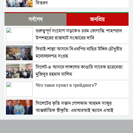
বিতরণ
কোম্পানীগঞ্জে বিএনপির ‘রাষ্ট্র কাঠামো মেরামত’ ৩১
সর্বশেষ
জনপ্রিয়
দফার লিফলেট বিতরণ ও গণসংযোগ
গুরুত্বপূর্ণ সংযোগ সড়কেও চরম ভোগান্তি: শাহপরান
জকিগঞ্জে আইনের তোয়াক্কা নেই! খাসজমি দখল করে
উপশহরের রাস্তাঘাট সংস্কারের দাবি
নির্বিঘ্নে ভবন বানাচ্ছেন সোনাসার বাজার কমিটির নেতা
আলাউদ্দিন আলাই
দিরাই-শাল্লা আসনে বিএনপির নাছির উদ্দিন চৌধুরীর
বন্ধ থাকবে সিলেটের ৭টি এলাকায় দীর্ঘ ৯ ঘণ্টা বিদ্যুৎ
মনোনয়নপত্র সংগ্রহ
সিলেট-৪ আসনে লাঙ্গলের কাণ্ডারি সাবেক ছাত্রনেতা
নিরাপত্তাহীনতায় লাভলুর পরিবার: সিলেটে সশস্ত্র
মুজিবুর রহমান ডালিম
হামলায়, লুন্ঠিত অর্থ-স্বর্ণ
Что такое пункт в трейдинге?
জলবায়ূ পরিবর্তনে হুমকির মুখে সিলেট
সিলেটের কৃতি সন্তান গোলফাম আহমদ সাজুর
বৈশ্বিক জলবায়ু পরিবর্তনের বিরূপ প্রভাব-আমাদের
আন্তর্জাতিক স্বীকৃতি: এমআরআই স্ক্যানে এআই
করণীয়
প্রয়োগে পিএইচডি অর্জন
দিরাইয়ে নাছির চৌধুরী’র পক্ষে ৩১ দফার লিফলেট
স্টার এক্সিলেন্স অ্যাওয়ার্ড ২০২৫-এ ভূষিত সাংবাদিক
বিতরণ
চৌধুরী জীবন