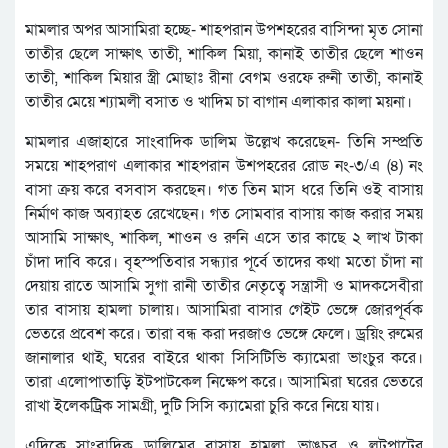
মামলার অপর আসামিরা হচ্ছে- শাহপরান উপশহরের বাসিন্দা মৃত সোনা
তাতীর ছেলে সাক্ষাৎ তাতী, শাকিল মিয়া, কানাই তাতীর ছেলে শাওন
তাতী, শাকিল মিয়ার স্ত্রী মোছাঃ রীনা বেগম ওরফে রুনী তাতী, কানাই
তাতীর মেয়ে শ্যামলী বসাত ও খাদিম চা বাগান এলাকার কালা ময়না।
মামলার এজাহারে সাংবাদিক ডালিম উল্লেখ করেছেন- তিনি সম্প্রতি
সময়ে শাহপরাণ এলাকার শাহপরান উশপহরের রোড নং-৩/এ (৪) নং
বাসা ক্রয় করে বসবাস করছেন। গত তিন মাস ধরে তিনি ওই বাসায়
নির্মাণ কাজ অব্যাহত রেখেছেন। গত সোমবার বাসায় কাজ করার সময়
আসামি সাক্ষাৎ, শাকিল, শাওন ও রুনি এসে তার কাছে ২ লাখ টাকা
চাঁদা দাবি করে। বৃহস্পতিবার সন্ধ্যার পূর্বে তাদের কথা মতো চাঁদা না
দেয়ায় রাতে আসামি সুগা রানী তাতীর নেতৃত্বে সন্ত্রাসী ও মাদকসেবীরা
তার বাসায় হামলা চালায়। আসামিরা বাসার গেইট ভেঙ্গে জোরপূর্বক
ভেতরে প্রবেশ করে। তারা বন্ধ করা দরজাও ভেঙ্গে ফেলে। ড্রয়িং রুমের
জানালার থাই, ঘরের বাইরে থাকা সিসিটিভি ক্যামেরা ভাংচুর করে।
তারা এলোপাতাড়ি ইটপাটকেল নিক্ষেপ করে। আসামিরা ঘরের ভেতরে
রাখা ইলেকট্রিক সামগ্রী, দুটি সিসি ক্যামেরা চুরি করে নিয়ে যায়।
এদিকে সাংবাদিক ডালিমের বাসায় হামলা, ভাঙচুর ও লুটপাটের