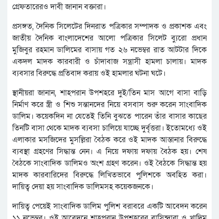
গ্রেফতারেরও দাবী জানান বক্তারা।
প্রসঙ্গত, দৈনিক সিলেটের দিনরাত পত্রিকার সম্পাদক ও প্রকাশক এবং
জাতীয় দৈনিক বাংলাদেশের আলো পত্রিকার সিলেট ব্যুরো প্রধান
মুজিবুর রহমান ডালিমের বাসায় গত ২৬ নভেম্বর রাত আটটার দিকে
একদল মাদক কারবারী ও চাঁদাবাজ সন্ত্রাসী হামলা চালায়। মাদক
ব্যবসার বিরুদ্ধে প্রতিবাদ করায় ওই হামলার ঘটনা ঘটে।
স্থানীয়রা জানান, শাহপরান উপশহরে দুই/তিন মাস আগে বাসা বাড়ি
নির্মাণ করে স্ত্রী ও শিশু সন্তানদের নিয়ে বসবাস শুরু করেন সাংবাদিক
ডালিম। কয়েকদিন না যেতেই তিনি বুঝতে পারেন তাঁর বাসার কাছের
তিনটি বাসা থেকে মাদক ব্যবসা চালিয়ে যাচ্ছে দুর্বৃত্তরা। ইতোমধ্যে ওই
এলাকার মসজিদের মুসল্লিরা বৈঠক করে ওই মাদক আস্তানার বিরুদ্ধে
ব্যবস্থা গ্রহণের সিদ্ধান্ত নেন। এ নিয়ে দফায় দফায় বৈঠক হয়। শেষ
বৈঠকে সাংবাদিক ডালিমও অংশ গ্রহণ করেন। ওই বৈঠকে সিদ্ধান্ত হয়
মাদক কারবারিদের বিরুদ্ধে লিখিতভাবে পুলিশকে অবহিত করা।
দায়িত্ব দেয়া হয় সাংবাদিক ডালিমসহ কয়েকজনকে।
দায়িত্ব পেয়েই সাংবাদিক ডালিম পুলিশ বরাবরে একটি আবেদন করেন
১১ নভেম্বর। ওই আবেদনে শাহপরান উপশহরের বাসিন্দারা ও খাদিম