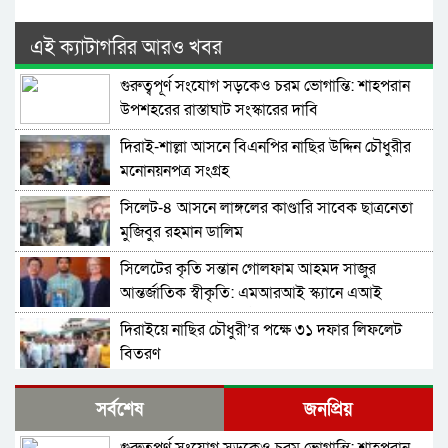
এই ক্যাটাগরির আরও খবর
গুরুত্বপূর্ণ সংযোগ সড়কেও চরম ভোগান্তি: শাহপরান
উপশহরের রাস্তাঘাট সংস্কারের দাবি
দিরাই-শাল্লা আসনে বিএনপির নাছির উদ্দিন চৌধুরীর
মনোনয়নপত্র সংগ্রহ
সিলেট-৪ আসনে লাঙ্গলের কাণ্ডারি সাবেক ছাত্রনেতা
মুজিবুর রহমান ডালিম
সিলেটের কৃতি সন্তান গোলফাম আহমদ সাজুর
আন্তর্জাতিক স্বীকৃতি: এমআরআই স্ক্যানে এআই
প্রয়োগে পিএইচডি অর্জন
দিরাইয়ে নাছির চৌধুরী’র পক্ষে ৩১ দফার লিফলেট
বিতরণ
কোম্পানীগঞ্জে বিএনপির ‘রাষ্ট্র কাঠামো মেরামত’ ৩১
সর্বশেষ
জনপ্রিয়
দফার লিফলেট বিতরণ ও গণসংযোগ