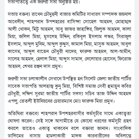
সভাপতিত্বে এক জরুরী সভা অনুষ্ঠিত হয়।
সভায় বক্তব্য রাখেন চৌমুহনী বাজার কমিটির সাধারণ সম্পাদক জয়নাল
আবেদীন, শাহপরান উপশহরের বাসিন্দা সোহেল আহমদ, মোহাম্মদ
আলী খোকন, মিটু আহমদ, আবু জাফর জাহাঙ্গির, জিলুক আহমদ, কালা
মিয়া, জলিল মিয়া, মুসলেহ উদ্দিন, রকিবুল ইসলাম লস্কর, সিরাজুল
ইসলাম, আব্দুল মুনিম, আব্দুল কুদ্দুস, কামাল মিয়া, মাসুক আহমদ, আবুল
কাসেম, আব্দুল বাতেন চৌধুরী নাদের, ফারুক আহমদ, আল-আমীন,
সালেহ আহমদ, হেলাল মিয়া, আব্দুস সামাদ, দেলোয়ার হোসেন, ফিরোজ
আহমদ, শেখর রঞ্জন দাস প্রমুখ।
জরুরী সভা চলাকালীন সেখানে উপস্থিত হন সিলেট জেলা জাতীয় পার্টির
সাবেক সভাপতি আলহাজ্ব কুনু মিয়া, বিশিষ্ট সমাজ সেবী হুমায়ুন কবির
চৌধুরী, দক্ষিণ সুরমা জাতীয় পার্টির সদস্য সচিব তাজ উদ্দিন আহমদ
এপলু, তেতলী ইউনিয়নের চেয়ারম্যান মোঃ ফারুক মিয়া প্রমুখ।
অতিথিরা বক্তব্যে শাহপরান উপশহরবাসীর কর্মসূচীর সাথে একাত্বতা
ঘোষণা করেন। সেই সঙ্গে আগামীতে যে কোনো ধরণের কর্মসূচী গ্রহণ
করলে তাতেও একাত্ব থাকবেন বলে বক্তারা জানান। সাংবাদিক
ডালিমের বাসায় হামলাকারী মাদক কারবারীদের অবিলম্ভে