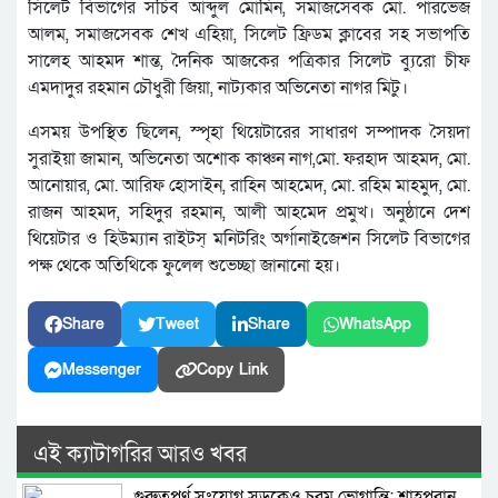
সিলেট বিভাগের সচিব আব্দুল মোমিন, সমাজসেবক মো. পারভেজ
আলম, সমাজসেবক শেখ এহিয়া, সিলেট ফ্রিডম ক্লাবের সহ সভাপতি
সালেহ আহমদ শান্ত, দৈনিক আজকের পত্রিকার সিলেট ব্যুরো চীফ
এমদাদুর রহমান চৌধুরী জিয়া, নাট্যকার অভিনেতা নাগর মিটু।
এসময় উপস্থিত ছিলেন, স্পৃহা থিয়েটারের সাধারণ সম্পাদক সৈয়দা
সুরাইয়া জামান, অভিনেতা অশোক কাঞ্চন নাগ,মো. ফরহাদ আহমদ, মো.
আনোয়ার, মো. আরিফ হোসাইন, রাহিন আহমেদ, মো. রহিম মাহমুদ, মো.
রাজন আহমদ, সহিদুর রহমান, আলী আহমেদ প্রমুখ। অনুষ্ঠানে দেশ
থিয়েটার ও হিউম্যান রাইটস্ মনিটরিং অর্গানাইজেশন সিলেট বিভাগের
পক্ষ থেকে অতিথিকে ফুলেল শুভেচ্ছা জানানো হয়।
Share
Tweet
Share
WhatsApp
Messenger
Copy Link
এই ক্যাটাগরির আরও খবর
গুরুত্বপূর্ণ সংযোগ সড়কেও চরম ভোগান্তি: শাহপরান