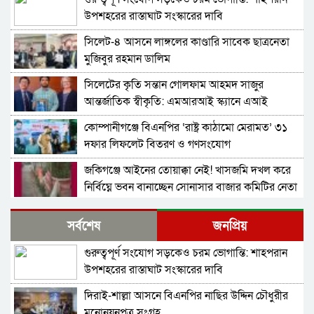
উপশহরের রাস্তাঘাট সংস্কারের দাবি
সিলেট-৪ আসনে লাঙ্গলের কাণ্ডারি সাবেক ছাত্রনেতা
মুজিবুর রহমান ডালিম
সিলেটের কৃতি সন্তান গোলফাম আহমদ সাজুর
আন্তর্জাতিক স্বীকৃতি: এমআরআই স্ক্যানে এআই
প্রয়োগে পিএইচডি অর্জন
কোম্পানীগঞ্জে বিএনপির ‘রাষ্ট্র কাঠামো মেরামত’ ৩১
দফার লিফলেট বিতরণ ও গণসংযোগ
জকিগঞ্জে আইনের তোয়াক্কা নেই! খাসজমি দখল করে
নির্বিঘ্নে ভবন বানাচ্ছেন সোনাসার বাজার কমিটির নেতা
আলাউদ্দিন আলাই
বন্ধ থাকবে সিলেটের ৭টি এলাকায় দীর্ঘ ৯ ঘণ্টা বিদ্যুৎ
সর্বশেষ
জনপ্রিয়
গুরুত্বপূর্ণ সংযোগ সড়কেও চরম ভোগান্তি: শাহপরান
নিরাপত্তাহীনতায় লাভলুর পরিবার: সিলেটে সশস্ত্র
উপশহরের রাস্তাঘাট সংস্কারের দাবি
হামলায়, লুন্ঠিত অর্থ-স্বর্ণ
দিরাই-শাল্লা আসনে বিএনপির নাছির উদ্দিন চৌধুরীর
ন্যাব নেতৃবৃন্দের ওসমানী মেডিক্যাল কলেজ এর
মনোনয়নপত্র সংগ্রহ