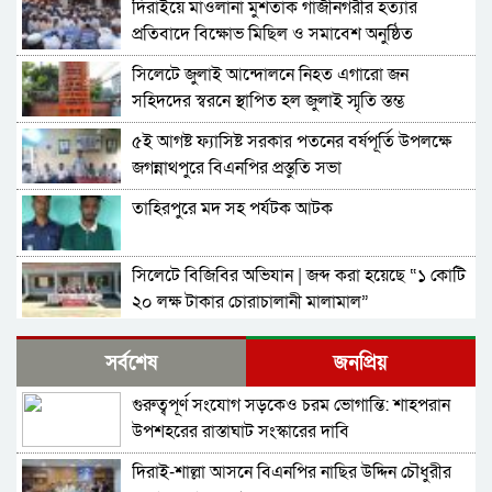
দিরাইয়ে মাওলানা মুশতাক গাজীনগরীর হত্যার
প্রতিবাদে বিক্ষোভ মিছিল ও সমাবেশ অনুষ্ঠিত
সিলেটে জুলাই আন্দোলনে নিহত এগারো জন
সহিদদের স্বরনে স্থাপিত হল জুলাই স্মৃতি স্তম্ভ
৫ই আগষ্ট ফ্যাসিষ্ট সরকার পতনের বর্ষপূর্তি উপলক্ষে
জগন্নাথপুরে বিএনপির প্রস্তুতি সভা
তাহিরপুরে মদ সহ পর্যটক আটক
সিলেটে বিজিবির অভিযান | জব্দ করা হয়েছে “১ কোটি
২০ লক্ষ টাকার চোরাচালানী মালামাল”
জগন্নাথপুরে পল্লী বিদ্যুৎ এর ঘনঘন লোডশেডিং ,
সর্বশেষ
জনপ্রিয়
জনসাধারণের ভোগান্তি
গুরুত্বপূর্ণ সংযোগ সড়কেও চরম ভোগান্তি: শাহপরান
জৈন্তাপুরে জেলা প্রশাসক উদ্বোধন করলেন “বৃক্ষরোপন
উপশহরের রাস্তাঘাট সংস্কারের দাবি
কর্মসূচি-২০২৫”
দিরাই-শাল্লা আসনে বিএনপির নাছির উদ্দিন চৌধুরীর
উত্তম চরিত্র মাধুরী দিয়েই ছাত্র সমাজকে আলোকিত