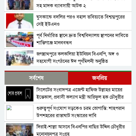
সহ মাদক ব্যাবসায়ী আটক ২
ঘুসকান্ডে বদলির পরও বহাল তবিয়্যতে বিশ্বম্ভপুরের
সেই ইউএনও
পূর্ব নির্ধারিত স্থানে দ্রুত বিশ্ববিদ্যালয় স্থাপনের দাবিতে
শান্তিগঞ্জে মানববন্ধন
জগন্নাথপুরে কলকলিয়া ইউনিয়ন বিএনপি, অঙ্গ ও
সহযোগী সংগঠনের ঈদ পূর্ণমিলনী অনুষ্ঠিত
বাংলাদেশ জামায়াতে ইসলামীর আমির ডা. শফিকুর
সর্বশেষ
জনপ্রিয়
রহমান বলেছেন গণহত্যার বিচার করতে হবে
সিলেটের সংবাদপত্র এজেন্ট হাফিজ উল্লাহর মায়ের
নিখোঁজ সংবাদ
ইন্তেকাল, প্রবাসী কল্যাণ মন্ত্রী আরিফুল হক চৌধুরীর
শোক
গুরুত্বপূর্ণ সংযোগ সড়কেও চরম ভোগান্তি: শাহপরান
ই-সিম বাংলাদেশে পিছিয়ে কেন?
উপশহরের রাস্তাঘাট সংস্কারের দাবি
দিরাই-শাল্লা আসনে বিএনপির নাছির উদ্দিন চৌধুরীর
দোয়ারায় স্বেচ্ছা সেবক লী গ নেতাসহ যু বলীগ সদস্য
মনোনয়নপত্র সংগ্রহ
গ্রে*ফতার