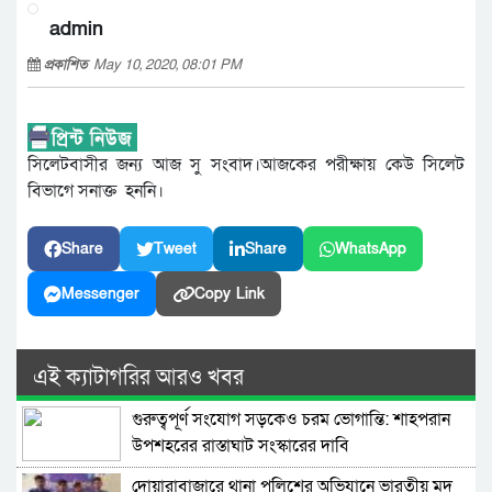
admin
প্রকাশিত
May 10, 2020, 08:01 PM
সিলেটবাসীর জন্য আজ সু সংবাদ।আজকের পরীক্ষায় কেউ সিলেট
বিভাগে সনাক্ত হননি।
Share
Tweet
Share
WhatsApp
Messenger
Copy Link
এই ক্যাটাগরির আরও খবর
গুরুত্বপূর্ণ সংযোগ সড়কেও চরম ভোগান্তি: শাহপরান
উপশহরের রাস্তাঘাট সংস্কারের দাবি
দোয়ারাবাজারে থানা পুলিশের অভিযানে ভারতীয় মদ