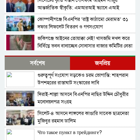
সিলেটের কৃতি সন্তান গোলফাম আহমদ সাজুর
আন্তর্জাতিক স্বীকৃতি: এমআরআই স্ক্যানে এআই
প্রয়োগে পিএইচডি অর্জন
কোম্পানীগঞ্জে বিএনপির ‘রাষ্ট্র কাঠামো মেরামত’ ৩১
দফার লিফলেট বিতরণ ও গণসংযোগ
জকিগঞ্জে আইনের তোয়াক্কা নেই! খাসজমি দখল করে
নির্বিঘ্নে ভবন বানাচ্ছেন সোনাসার বাজার কমিটির নেতা
আলাউদ্দিন আলাই
বন্ধ থাকবে সিলেটের ৭টি এলাকায় দীর্ঘ ৯ ঘণ্টা বিদ্যুৎ
সর্বশেষ
জনপ্রিয়
গুরুত্বপূর্ণ সংযোগ সড়কেও চরম ভোগান্তি: শাহপরান
নিরাপত্তাহীনতায় লাভলুর পরিবার: সিলেটে সশস্ত্র
উপশহরের রাস্তাঘাট সংস্কারের দাবি
হামলায়, লুন্ঠিত অর্থ-স্বর্ণ
দিরাই-শাল্লা আসনে বিএনপির নাছির উদ্দিন চৌধুরীর
ন্যাব নেতৃবৃন্দের ওসমানী মেডিক্যাল কলেজ এর
মনোনয়নপত্র সংগ্রহ
নবনিযুক্ত সহকারী পরিচালকের সাথে শুভেচ্ছা বিনিময়
সিলেট-৪ আসনে লাঙ্গলের কাণ্ডারি সাবেক ছাত্রনেতা
জৈন্তাপুরে অবৈধভাবে ভারতে অনুপ্রবেশের চেষ্টা |
মুজিবুর রহমান ডালিম
বিজিবির হাতে আটক -৫
Что такое пункт в трейдинге?
ওসমানীনগরের গোয়ালাবাজারে ১৪ লক্ষাধিক টাকার