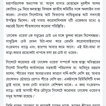
মহাপরিচালক অধ্যাপক ডা. আবুল বাসার মোহাম্মদ খুরশীদ আলম
কোভিড-১৯ নিয়ে জনস্বাস্থ্য বিষয়ক জাতীয় কমিটির সঙ্গে অনলাইন সভা
করেন। সেখানে সিলেটসহ আট বিভাগের দায়িত্বপ্রাপ্ত আট সদস্যই
উপস্থিত ছিলেন। ওই সভায় করোনাবিষয়ক ৭টি এজেন্ডার মধ্যে ৩
নম্বরেই ছিলো শীতকালের করোনা পরিস্থিতি।
‘সেকেন্ড ওয়েভ’-কে সমুদ্রের ঢেউ এর সঙ্গে তুলনা করেন বিশেষজ্ঞরা।
সামুদ্রিক ঢেউ যেমন উঠা-নামা করে তেমনি করোনাভাইরাসের
সংক্রমণও বাড়ে এবং তারপর আবার কমে আসে। এই উঠা-নামা বা
বাড়া-কমার প্রত্যেকটা ধাপকে বলা হয় ঢেউ বা ওয়েভ।
সিলেটে করোনার এই ‘সেকেন্ড ওয়েভ’ সম্পর্কে আজ স্বাস্থ্য অধিপ্তরের
সিলেট বিভাগীয় কার্যালয়ের সহকারী পরিচালক ডা. আনিসুর রহমান
বলেন, ‘শীতের সময় আবহাওয়ার কারণে সর্দি-কাশি বেশি হয়, আবার
যেকোনও ছোঁয়াচে রোগও শীতে বেশি হয়। একইসঙ্গে হিউমিলিটি যখন
ড্রাই থাকে, তখন সেটা বাতাসে বেশিক্ষণ থাকে। এ জন্য সংক্রমণও
বাড়ে। তাই আগামী শীত মৌসুমে সিলেটে করোনার ‘সেকেন্ড ওয়েভ’র
সমূহ আশঙ্কা রয়েছে।’
তিনি বলেন ‘অ্যাজমা বা শ্বাসকষ্ট যাদের থাকে, তাদের শীতের সময়ে