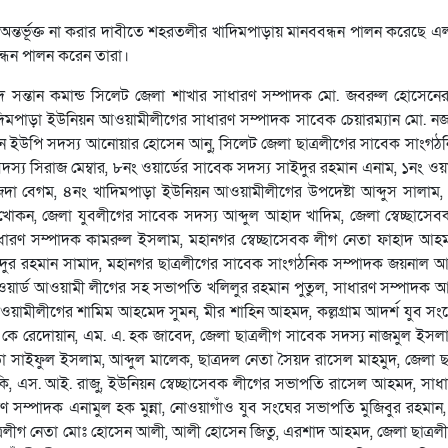
অন্তর্ভূক্ত না করার দাবীতে শহরতলীর খাদিমপাড়ায় মানববন্ধন পালন করেছে এ
বন্ধন পালন করেন তারা।
ংসদ সন্তান কমান্ড সিলেট জেলা শাখার সাধারণ সম্পাদক মো. জবরুল হোসেনে
 খাদিমপাড়া ইউনিয়ন আওয়ামীলীগের সাধারণ সম্পাদক সাবেক চেয়ারম্যান মো. 
্তমান ইউপি সদস্য আনোয়ার হোসেন আনু, সিলেট জেলা ছাত্রলীগের সাবেক সাংগঠ
স্য সিরাজ মেম্বার, ৮নং ওয়ার্ডের সাবেক সদস্য সাইদুর রহমান এনাম, ১নং ওয়
জেদা বেগম, ৪নং খাদিমপাড়া ইউনিয়ন আওয়ামীলীগের উপদেষ্টা আব্দুস সালাম,
োকন, জেলা যুবলীগের সাবেক সদস্য আব্দুল আহাদ খাদিম, জেলা স্বেচ্ছাসে
াধারণ সম্পাদক কামরুল ইসলাম, মহানগর স্বেচ্ছাসেবক লীগ নেতা ফাহাদ আ
দুর রহমান সামাদ, মহানগর ছাত্রলীগের সাবেক সাংগঠনিক সম্পাদক জয়নাল আ
ওয়ার্ড আওয়ামী লীগের সহ সভাপতি খলিলুর রহমান পুতুল, সাধারণ সম্পাদক আব্দ
ওয়ামীলীগের শামিম আহমেদ সুমন, মীর শাহিন আহমদ, কল্লগ্রাম আদর্শ যুব স
. কে রেদোয়ান, এম. এ. হক জাবেদ, জেলা ছাত্রলীগ সাবেক সদস্য নাজমুল ইসলাম
নেতা সাইফুল ইসলাম, আব্দুল মালেক, ছাত্রদল নেতা সৈয়দ রাসেল মাহমুদ, জেলা ছ
কি, এস. আই. রাজু, ইউনিয়ন স্বেচ্ছাসেবক লীগের সভাপতি রাসেল আহমদ, সাধ
 সম্পাদক এনামুল হক মুন্না, নোওয়াগাঁও যুব সংঘের সভাপতি মুজিবুর রহমান, 
াত্রলীগ নেতা মোঃ হোসেন আলী, আলী হোসেন জিতু, এরশাদ আহমদ, জেলা ছাত্রল