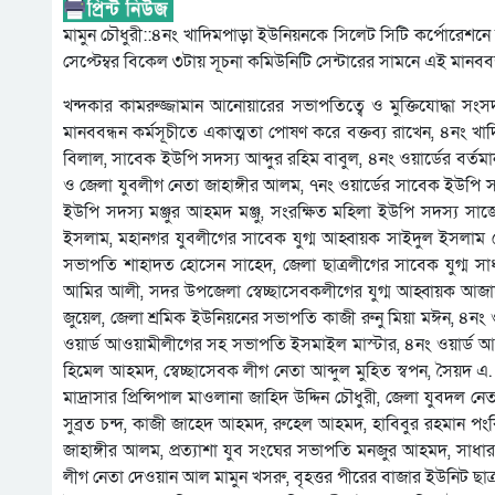
মামুন চৌধুরী::৪নং খাদিমপাড়া ইউনিয়নকে সিলেট সিটি কর্পোরেশনে 
সেপ্টেম্বর বিকেল ৩টায় সূচনা কমিউনিটি সেন্টারের সামনে এই মানব
খন্দকার কামরুজ্জামান আনোয়ারের সভাপতিত্বে ও মুক্তিযোদ্ধা স
মানববন্ধন কর্মসূচীতে একাত্মতা পোষণ করে বক্তব্য রাখেন, ৪নং
বিলাল, সাবেক ইউপি সদস্য আব্দুর রহিম বাবুল, ৪নং ওয়ার্ডের বর
ও জেলা যুবলীগ নেতা জাহাঙ্গীর আলম, ৭নং ওয়ার্ডের সাবেক ইউপি সদ
ইউপি সদস্য মঞ্জুর আহমদ মঞ্জু, সংরক্ষিত মহিলা ইউপি সদস্য সা
ইসলাম, মহানগর যুবলীগের সাবেক যুগ্ম আহ্বায়ক সাইদুল ইসলাম খ
সভাপতি শাহাদত হোসেন সাহেদ, জেলা ছাত্রলীগের সাবেক যুগ্ম স
আমির আলী, সদর উপজেলা স্বেচ্ছাসেবকলীগের যুগ্ম আহ্বায়ক আজা
জুয়েল, জেলা শ্রমিক ইউনিয়নের সভাপতি কাজী রুনু মিয়া মঈন, ৪নং 
ওয়ার্ড আওয়ামীলীগের সহ সভাপতি ইসমাইল মাস্টার, ৪নং ওয়ার্ড আ
হিমেল আহমদ, স্বেচ্ছাসেবক লীগ নেতা আব্দুল মুহিত স্বপন, সৈয়দ এ
মাদ্রাসার প্রিন্সিপাল মাওলানা জাহিদ উদ্দিন চৌধুরী, জেলা যুবদল 
সুব্রত চন্দ, কাজী জাহেদ আহমদ, রুহেল আহমদ, হাবিবুর রহমান পং
জাহাঙ্গীর আলম, প্রত্যাশা যুব সংঘের সভাপতি মনজুর আহমদ, সাধারণ
লীগ নেতা দেওয়ান আল মামুন খসরু, বৃহত্তর পীরের বাজার ইউনিট ছ