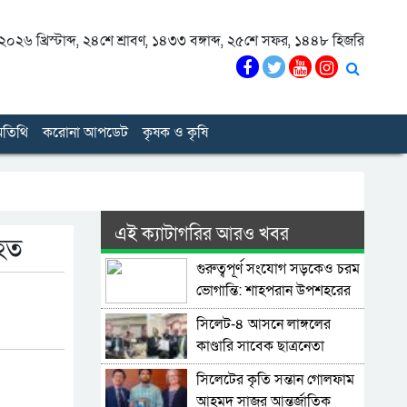
০২৬ খ্রিস্টাব্দ
,
২৪শে শ্রাবণ, ১৪৩৩ বঙ্গাব্দ
,
২৫শে সফর, ১৪৪৮ হিজরি
তিথি
করোনা আপডেট
কৃষক ও কৃষি
এই ক্যাটাগরির আরও খবর
াহত
গুরুত্বপূর্ণ সংযোগ সড়কেও চরম
ভোগান্তি: শাহপরান উপশহরের
রাস্তাঘাট সংস্কারের দাবি
সিলেট-৪ আসনে লাঙ্গলের
কাণ্ডারি সাবেক ছাত্রনেতা
মুজিবুর রহমান ডালিম
সিলেটের কৃতি সন্তান গোলফাম
আহমদ সাজুর আন্তর্জাতিক